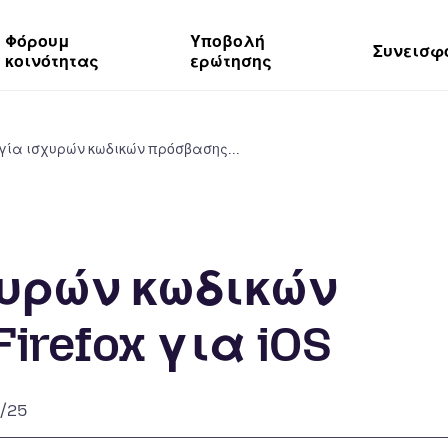
Φόρουμ
Υποβολή
Συνεισφ
κοινότητας
ερώτησης
γία ισχυρών κωδικών πρόσβασης...
υρών κωδικών
irefox για iOS
/25