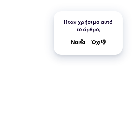
Ήταν χρήσιμο αυτό
το άρθρο;
Ναι👍
Όχι👎