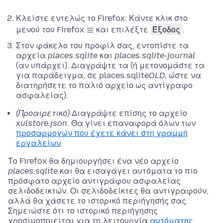
Κλείστε εντελώς το Firefox:
Κάντε κλικ στο
μενού του Firefox
και επιλέξτε
Έξοδος
.
Στον φάκελο του προφίλ σας, εντοπίστε τα
αρχεία
places.sqlite
και
places.sqlite-journal
(αν υπάρχει). Διαγράψτε τα (ή μετονομάστε τα
για παράδειγμα, σε places.sqlite
OLD
, ώστε να
διατηρήσετε το παλιό αρχείο ως αντίγραφο
ασφαλείας).
(Προαιρετικό)
Διαγράψτε επίσης το αρχείο
xulstore.json
. Θα γίνει επαναφορά όλων των
προσαρμογών που έχετε κάνει στη γραμμή
εργαλείων
.
Το Firefox θα δημιουργήσει ένα νέο αρχείο
places.sqlite
και θα εισαγάγει αυτόματα το πιο
πρόσφατο αρχείο αντιγράφου ασφαλείας
σελιδοδεικτών. Οι σελιδοδείκτες θα αντιγραφούν,
αλλά θα χάσετε το ιστορικό περιήγησής σας.
Σημειώστε ότι το ιστορικό περιήγησης
χρησιμοποιείται για τη λειτουργία
αυτόματης