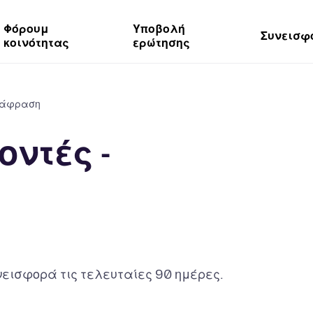
Φόρουμ
Υποβολή
Συνεισφ
κοινότητας
ερώτησης
ετάφραση
ντές -
εισφορά τις τελευταίες 90 ημέρες.