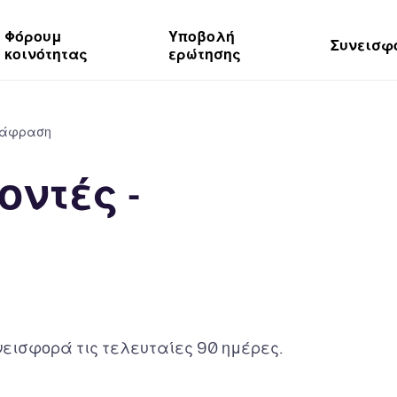
Φόρουμ
Υποβολή
Συνεισφ
κοινότητας
ερώτησης
ετάφραση
ντές -
εισφορά τις τελευταίες 90 ημέρες.