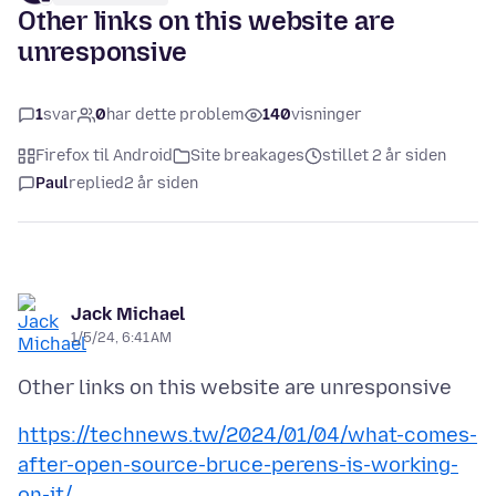
Other links on this website are
unresponsive
1
svar
0
har dette problem
140
visninger
Firefox til Android
Site breakages
stillet 2 år siden
Paul
replied
2 år siden
Jack Michael
1/5/24, 6:41 AM
https://technews.tw/2024/01/04/what-comes-
after-open-source-bruce-perens-is-working-
on-it/