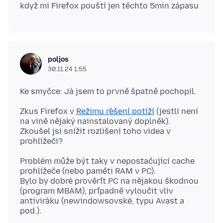
poljos
30.11.24 1:55
Zkus Firefox v
Režimu řešení potíží
(jestli není
na vině nějaký nainstalovaný doplněk).
Zkoušel jsi snížit rozlišení toho videa v
Problém může být taky v nepostačující cache
prohlížeče (nebo paměti RAM v PC).
Bylo by dobré prověřit PC na nějakou škodnou
(program MBAM), případně vyloučit vliv
antiviráku (newindowsovské, typu Avast a