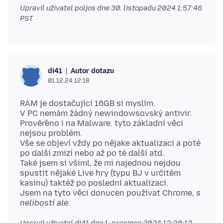
Upravil uživatel poljos dne
30. listopadu 2024 1:57:46
PST
Autor dotazu
di41
01.12.24 12:18
RAM je dostačující 16GB si myslím.
V PC nemám žádný newindowsovský antivir.
Prověřeno i na Malware. tyto základní věci
nejsou problém.
Vše se objeví vždy po nějake aktualizaci a poté
po další zmizí nebo až po té další atd.
Také jsem si všiml, že mi najednou nejdou
spustit nějaké Live hry (typu BJ v určitém
kasinu) taktéž po poslední aktualizaci.
Jsem na tyto věci donucen používat Chrome,
s
nelibostí ale