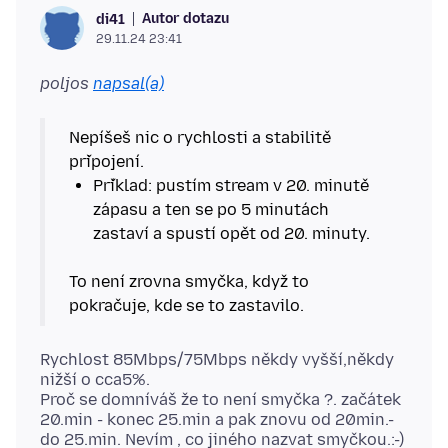
Autor dotazu
di41
29.11.24 23:41
poljos
napsal(a)
Nepíšeš nic o rychlosti a stabilitě
Příklad: pustím stream v 20. minutě
zápasu a ten se po 5 minutách
To není zrovna smyčka, když to
Rychlost 85Mbps/75Mbps někdy vyšší,někdy
nižší o cca5%.
Proč se domníváš že to není smyčka ?. začátek
20.min - konec 25.min a pak znovu od 20min.-
do 25.min. Nevím , co jiného nazvat smyčkou.:-)