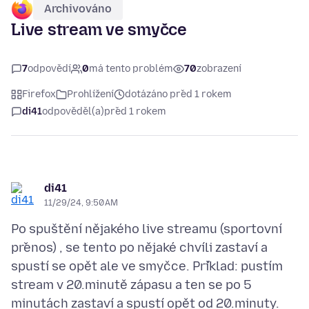
Archivováno
Live stream ve smyčce
7
odpovědí
0
má tento problém
70
zobrazení
Firefox
Prohlížení
dotázáno před 1 rokem
di41
odpověděl(a)
před 1 rokem
di41
11/29/24, 9:50 AM
Po spuštění nějakého live streamu (sportovní
přenos) , se tento po nějaké chvíli zastaví a
spustí se opět ale ve smyčce. Příklad: pustím
stream v 20.minutě zápasu a ten se po 5