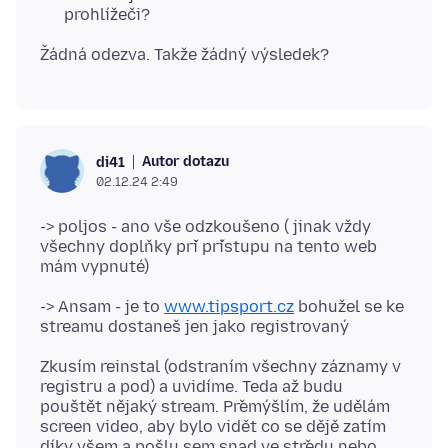
prohlížeči?
Autor dotazu
di41
02.12.24 2:49
-> poljos - ano vše odzkoušeno ( jinak vždy
všechny doplňky při přístupu na tento web
-> Ansam - je to
www.tipsport.cz
bohužel se ke
Zkusím reinstal (odstraním všechny záznamy v
registru a pod) a uvidíme. Teda až budu
pouštět nějaký stream. Přemýšlím, že udělám
screen video, aby bylo vidět co se dějě zatím
díky všem a pošlu sem snad ve středu nebo