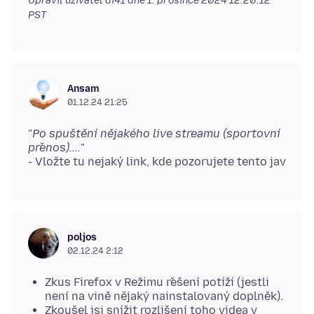
Upravil uživatel di41 dne
1. prosince 2024 12:20:12
PST
Ansam
01.12.24 21:25
"
Po spuštění nějakého live streamu (sportovní
přenos)....
"
poljos
02.12.24 2:12
Zkus Firefox v Režimu řešení potíží (jestli
není na vině nějaký nainstalovaný doplněk).
Zkoušel jsi snížit rozlišení toho videa v