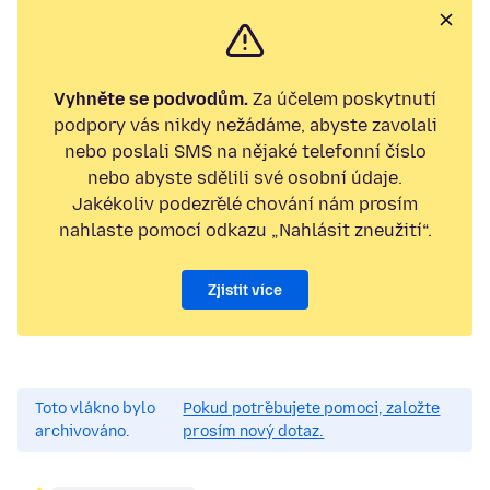
Vyhněte se podvodům.
Za účelem poskytnutí
podpory vás nikdy nežádáme, abyste zavolali
nebo poslali SMS na nějaké telefonní číslo
nebo abyste sdělili své osobní údaje.
Jakékoliv podezřelé chování nám prosím
nahlaste pomocí odkazu „Nahlásit zneužití“.
Zjistit více
Toto vlákno bylo
Pokud potřebujete pomoci, založte
archivováno.
prosím nový dotaz.