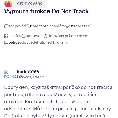
Archivováno
Vypnutá funkce Do Not Track
1
odpověď
0
má tento problém
10
zobrazení
Firefox
Nastavení
dotázáno před 1 rokem
poljos
odpověděl(a)
před 1 rokem
horkp1966
10/13/24, 1:34 AM
Dobrý den, když zaškrtnu políčko do not track a
postupuji dle návodu Modzily, při dalším
otevření Firefoxu je toto políčko opět
odškrtnuté. Můžete mi prosím pomoci tak, aby
Do Not ack bylo vždy aktívní (nemluvím teď o