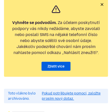
Vyhněte se podvodům.
Za účelem poskytnutí
podpory vás nikdy nežádáme, abyste zavolali
nebo poslali SMS na nějaké telefonní číslo
nebo abyste sdělili své osobní údaje.
Jakékoliv podezřelé chování nám prosím
nahlaste pomocí odkazu „Nahlásit zneužití“.
Zjistit více
Toto vlákno bylo
Pokud potřebujete pomoci, založte
archivováno.
prosím nový dotaz.