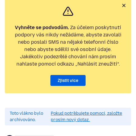
Vyhněte se podvodům.
Za účelem poskytnutí
podpory vás nikdy nežádáme, abyste zavolali
nebo poslali SMS na nějaké telefonní číslo
nebo abyste sdělili své osobní údaje.
Jakékoliv podezřelé chování nám prosím
nahlaste pomocí odkazu „Nahlásit zneužití“.
Zjistit více
Toto vlákno bylo
Pokud potřebujete pomoci, založte
archivováno.
prosím nový dotaz.