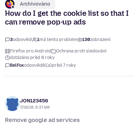
Archivováno
How do I get the cookie list so that I
can remove pop-up ads
3
odpovědi
1
má tento problém
130
zobrazení
Firefox pro Android
Ochrana proti sledování
dotázáno před 8 roky
BelFox
odpověděl(a)
před 7 roky
JON123456
7/18/18, 6:37 AM