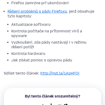
Firefox zamrzne při ukončování
Řešení problémů s pády Firefoxu
, jenž obsahuje
tyto kapitoly:
Aktualizace softwaru
Kontrola počítače na přítomnost virů a
spyware
Vyzkoušení, zda pády nastávají i v
režimu
řešení potíží
Kontrola hardwaru
Jak získat pomoc s opravou pádu
Sdílet tento článek:
http://mzl.la/1ApHFOj
Byl tento článek srozumitelný?