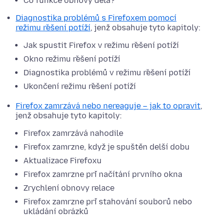
Co funkce obnovy dělá?
Diagnostika problémů s Firefoxem pomocí
režimu řešení potíží
, jenž obsahuje tyto kapitoly:
Jak spustit Firefox v režimu řešení potíží
Okno režimu řešení potíží
Diagnostika problémů v režimu řešení potíží
Ukončení režimu řešení potíží
Firefox zamrzává nebo nereaguje – jak to opravit
,
jenž obsahuje tyto kapitoly:
Firefox zamrzává nahodile
Firefox zamrzne, když je spuštěn delší dobu
Aktualizace Firefoxu
Firefox zamrzne při načítání prvního okna
Zrychlení obnovy relace
Firefox zamrzne při stahování souborů nebo
ukládání obrázků