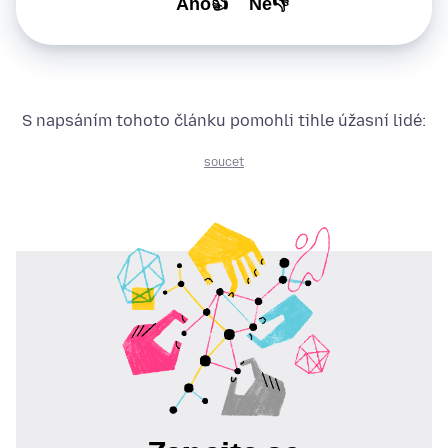
Ano👍
Ne👎
S napsáním tohoto článku pomohli tihle úžasní lidé:
soucet