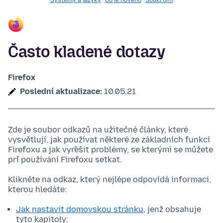
Systémy a jazyky
Co je nového
Soukromí
Často kladené dotazy
Firefox
Poslední aktualizace:
10.05.21
Zde je soubor odkazů na užitečné články, které
vysvětlují, jak používat některé ze základních funkcí
Firefoxu a jak vyřešit problémy, se kterými se můžete
při používání Firefoxu setkat.
Klikněte na odkaz, který nejlépe odpovídá informaci,
kterou hledáte:
Jak nastavit domovskou stránku
, jenž obsahuje
tyto kapitoly: