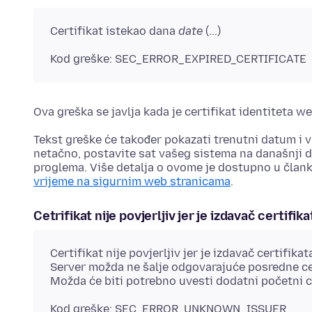
Certifikat istekao dana
date
(...)
Kod greške: SEC_ERROR_EXPIRED_CERTIFICATE
Ova greška se javlja kada je certifikat identiteta w
Tekst greške će također pokazati trenutni datum i v
netačno, postavite sat vašeg sistema na današnji d
proglema. Više detalja o ovome je dostupno u čla
vrijeme na sigurnim web stranicama
.
Cetrifikat nije povjerljiv jer je izdavač certifi
Certifikat nije povjerljiv jer je izdavač certifika
Server možda ne šalje odgovarajuće posredne cer
Možda će biti potrebno uvesti dodatni početni ce
Kod greške: SEC_ERROR_UNKNOWN_ISSUER