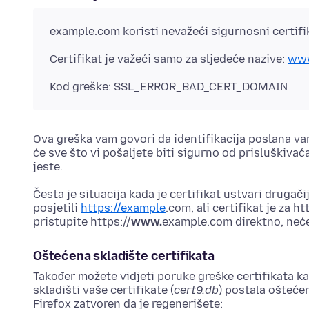
example.
com koristi nevažeći sigurnosni certifi
Certifikat je važeći samo za sljedeće nazive:
www
Kod greške: SSL_ERROR_BAD_CERT_DOMAIN
Ova greška vam govori da identifikacija poslana vam
će sve što vi pošaljete biti sigurno od prisluškivać
jeste.
Česta je situacija kada je certifikat ustvari drugač
posjetili
https://example
.com, ali certifikat je za ht
pristupite https://
www.
example.com direktno, neće
Oštećena skladište certifikata
Također možete vidjeti poruke greške certifikata ka
skladišti vaše certifikate (
cert9.db
) postala ošteće
Firefox zatvoren da je regenerišete: