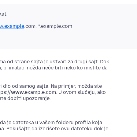
kat.
.example
.
com, *.example.
com
a od strane sajta je ustvari za drugi sajt. Dok
a, primalac možda neće biti neko ko mislite da
iji dio od samog sajta. Na primjer, možda ste
tps://
www.
example.com. U ovom slučaju, ako
te dobiti upozorenje.
da je datoteka u vašem folderu profila koja
na. Pokušajte da izbrišete ovu datoteku dok je