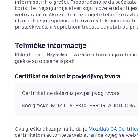
informisati ih o grešci. Preporučeno je da sačekate
koristite. Najsigurnija stvar koju možete udatiti jes
web stranicu. Ako znate i razumijete tehničke razl
identifikaciju i spremni ste rizikovati komunicirat
prisluškivača, u suprotnom trebate odustati od pri
Tehničke informacije
Kliknite na
za više informacija o tome
Napredno
greške su opisane ispod:
Certifikat ne dolazi iz povjerljivog izvora
Certifikat ne dolazi iz povjerljivog izvora.
Kod greške: MOZILLA_PKIX_ERROR_ADDITIONA
Ova greška ukazuje na to da je
Mozilla's CA Certifi
certifikatom autoriteta web stranice kojeg se web s