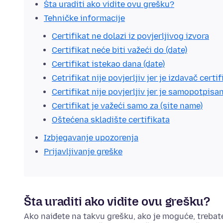
Šta uraditi ako vidite ovu grešku?
Tehničke informacije
Certifikat ne dolazi iz povjerljivog izvora
Certifikat neće biti važeći do (date)
Certifikat istekao dana (date)
Cetrifikat nije povjerljiv jer je izdavač cert
Certifikat nije povjerljiv jer je samopotpisa
Certifikat je važeći samo za (site name)
Oštećena skladište certifikata
Izbjegavanje upozorenja
Prijavljivanje greške
Šta uraditi ako vidite ovu grešku?
Ako naiđete na takvu grešku, ako je moguće, trebate