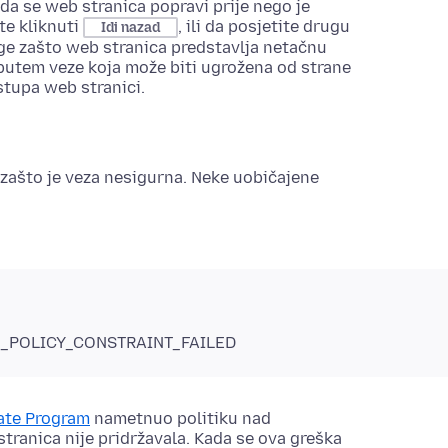
 da se web stranica popravi prije nego je
te kliknuti
, ili da posjetite drugu
Idi nazad
oge zašto web stranica predstavlja netačnu
i putem veze koja može biti ugrožena od strane
stupa web stranici.
 zašto je veza nesigurna. Neke uobičajene
L_POLICY_CONSTRAINT_FAILED
cate Program
nametnuo politiku nad
tranica nije pridržavala. Kada se ova greška