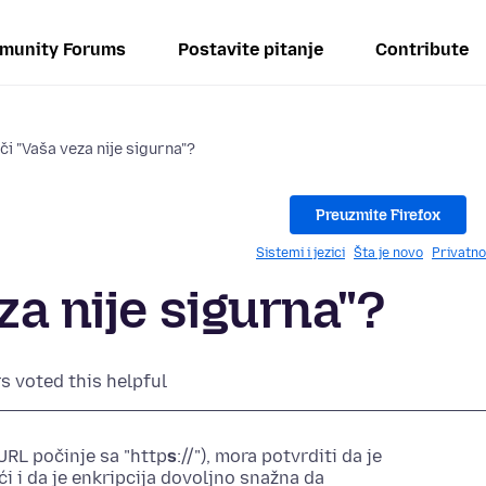
munity Forums
Postavite pitanje
Contribute
či "Vaša veza nije sigurna"?
Preuzmite Firefox
Sistemi i jezici
Šta je novo
Privatno
za nije sigurna"?
s voted this helpful
URL počinje sa "http
s
://"), mora potvrditi da je
i i da je enkripcija dovoljno snažna da