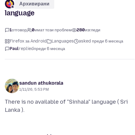
Архивирани
language
1
отговор
0
имат този проблем
280
изгледи
Firefox за Android
Languages
asked преди 6 месеца
Paul
replied
преди 6 месеца
sandun athukorala
1/11/26, 5:53 PM
There is no available of "Sinhala" language ( Sri