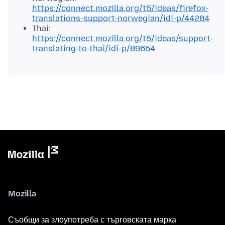
https://connect.mozilla.org/t5/ideas/firefox-
translations-support-norwegian/idi-p/44284
Thai:
https://connect.mozilla.org/t5/ideas/support-
translating-to-thai/idi-p/89654
Mozilla
Съобщи за злоупотреба с търговската марка