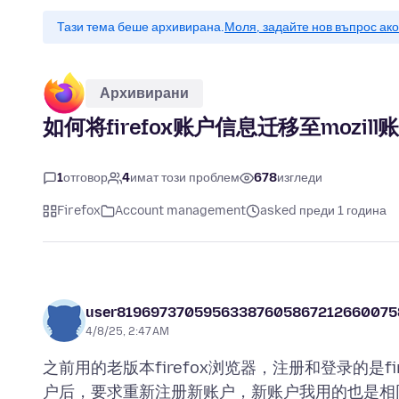
Тази тема беше архивирана.
Моля, задайте нов въпрос ак
Архивирани
如何将firefox账户信息迁移至mozill
1
отговор
4
имат този проблем
678
изгледи
Firefox
Account management
asked преди 1 година
user81969737059563387605867212660075
4/8/25, 2:47 AM
之前用的老版本firefox浏览器，注册和登录的是fi
户后，要求重新注册新账户，新账户我用的也是相