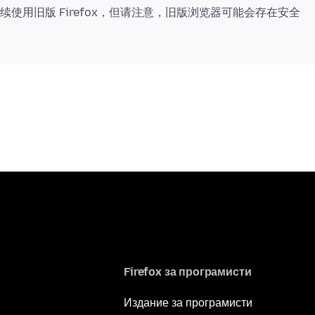
继续使用旧版 Firefox，但请注意，旧版浏览器可能会存在安全
Firefox за програмисти
Издание за програмисти