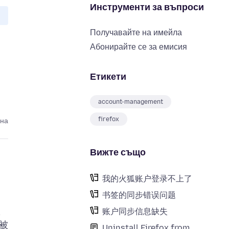
Инструменти за въпроси
Получавайте на имейла
Абонирайте се за емисия
Етикети
account-management
firefox
ина
Вижте също
我的火狐账户登录不上了
书签的同步错误问题
账
账户同步信息缺失
被
Uninstall Firefox from