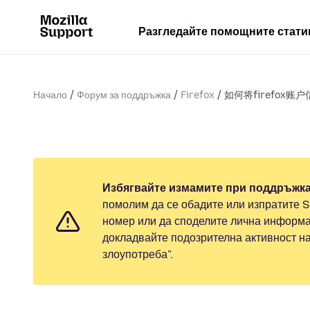
Разгледайте помощните стати
Начало
Форум за поддръжка
Firefox
如何将firefox账
Избягвайте измамите при поддръжка
помолим да се обадите или изпратите 
номер или да споделите лична информа
докладвайте подозрителна активност н
злоупотреба".