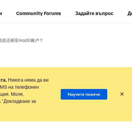
и
Community Forums
Задайте въпрос
Д
户信息迁移至mozill账户？
та.
Никога няма да ви
SMS на телефонен
ция. Моля,
Научете повече
а "Докладване за