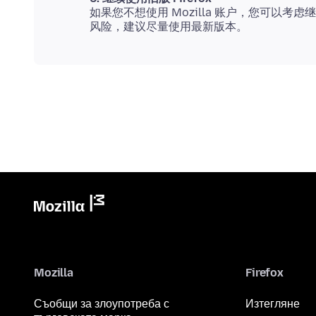
如果您不想使用 Mozilla 账户，您可以考虑
Mozilla
Firefox
Съобщи за злоупотреба с
Изтегляне