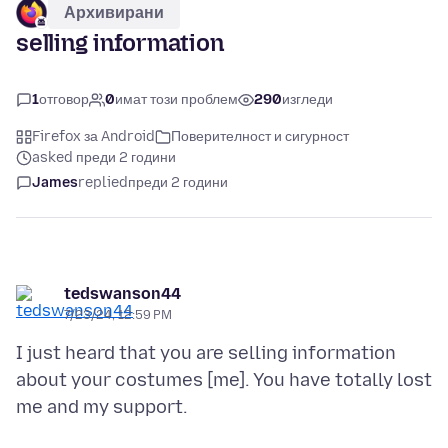
Архивирани
selling information
1
отговор
0
имат този проблем
290
изгледи
Firefox за Android
Поверителност и сигурност
asked преди 2 години
James
replied
преди 2 години
tedswanson44
7/23/24, 12:59 PM
I just heard that you are selling information
about your costumes [me]. You have totally lost