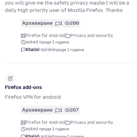
you will give me the safety privacy maybe I will be a
daily high priority user of Mozilla Firefox. Thanks
Архивирани
1
280
Firefox for Android
Privacy and security
asked преди 1 година
Khalid
replied
преди 1 година
Firefox add-ons
Firefox VPN for android
Архивирани
1
267
Firefox for Android
Privacy and security
asked преди 1 година
Khalid
replied
преди 1 година