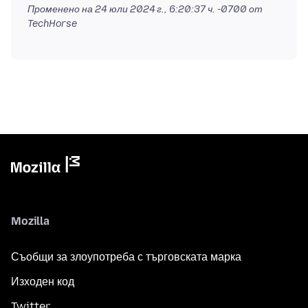
Променено на
24 юли 2024 г., 6:20:37 ч. -0700
от
TechHorse
Mozilla
Съобщи за злоупотреба с търговската марка
Изходен код
Twitter