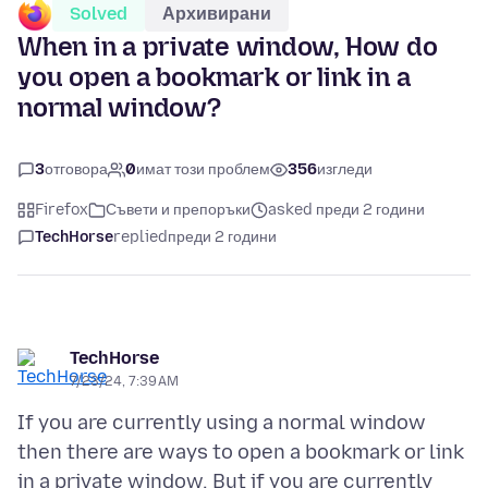
Solved
Архивирани
When in a private window, How do
you open a bookmark or link in a
normal window?
3
отговора
0
имат този проблем
356
изгледи
Firefox
Съвети и препоръки
asked преди 2 години
TechHorse
replied
преди 2 години
TechHorse
7/23/24, 7:39 AM
If you are currently using a normal window
then there are ways to open a bookmark or link
in a private window. But if you are currently