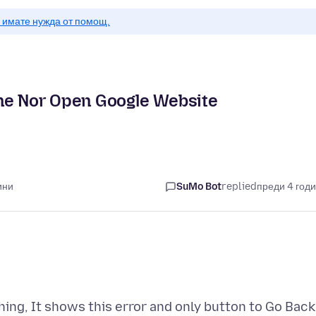
о имате нужда от помощ.
ine Nor Open Google Website
ини
SuMo Bot
replied
преди 4 год