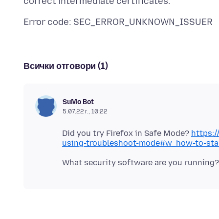
Всички отговори (1)
SuMo Bot
5.07.22 г., 10:22
Did you try Firefox in Safe Mode?
https:/
using-troubleshoot-mode#w_how-to-star