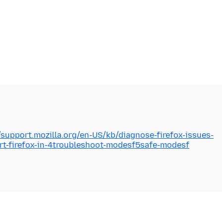
/support.mozilla.org/en-US/kb/diagnose-firefox-issues-
t-firefox-in-4troubleshoot-modesf5safe-modesf