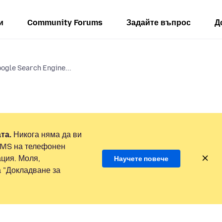
и
Community Forums
Задайте въпрос
Д
ogle Search Engine...
та.
Никога няма да ви
SMS на телефонен
ция. Моля,
Научете повече
а "Докладване за