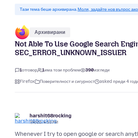
Тази тема беше архивирана.
Моля, задайте нов въпрос ак
Архивирани
Not Able To Use Google Search Eng
SEC_ERROR_UNKNOWN_ISSUER
1
отговор
1
има този проблем
390
изгледи
Firefox
Поверителност и сигурност
asked преди 4 год
harshit68rocking
7/4/22, 4:33 PM