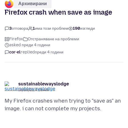
Архивирани
Firefox crash when save as image
3
отговора
1
има този проблем
190
изгледи
Firefox
Отстраняване на проблеми
asked преди 4 години
cor-el
replied
преди 4 години
sustainablewayslodge
10/28/21, 7:26 AM
My Firefox crashes when trying to "save as" an