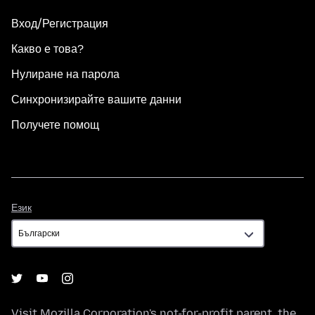
Вход/Регистрация
Какво е това?
Нулиране на парола
Синхронизирайте вашите данни
Получете помощ
Език
Език
Visit
Mozilla Corporation's
not-for-profit parent, the