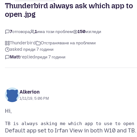
Thunderbird always ask which app to
open .jpg
7
отговора
1
има този проблем
150
изгледи
Thunderbird
Отстраняване на проблеми
asked преди 7 години
Matt
replied
преди 7 години
Alkerion
1/11/19, 5:06 PM