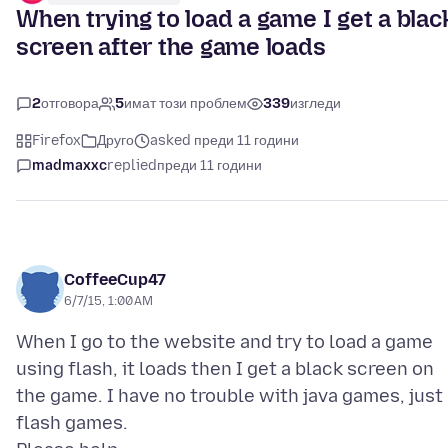
When trying to load a game I get a blac
screen after the game loads
2
отговора
5
имат този проблем
339
изгледи
Firefox
Друго
asked преди 11 години
madmaxxc
replied
преди 11 години
CoffeeCup47
6/7/15, 1:00 AM
When I go to the website and try to load a game
using flash, it loads then I get a black screen on
the game. I have no trouble with java games, just
flash games.