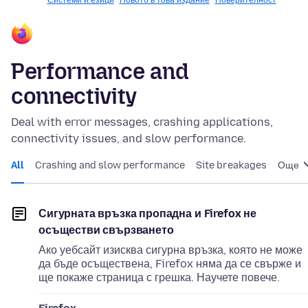
Системи и езици
Новото в това издание
Поверителност
Performance and
connectivity
Deal with error messages, crashing applications,
connectivity issues, and slow performance.
All
Crashing and slow performance
Site breakages
Още
Сигурната връзка пропадна и Firefox не
осъществи свързването
Ако уебсайт изисква сигурна връзка, която не може
да бъде осъществена, Firefox няма да се свърже и
ще покаже страница с грешка. Научете повече.