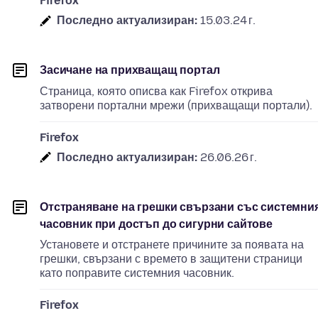
Firefox
Последно актуализиран:
15.03.24 г.
Засичане на прихващащ портал
Страница, която описва как Firefox открива
затворени портални мрежи (прихващащи портали).
Firefox
Последно актуализиран:
26.06.26 г.
Отстраняване на грешки свързани със системни
часовник при достъп до сигурни сайтове
Установете и отстранете причините за появата на
грешки, свързани с времето в защитени страници
като поправите системния часовник.
Firefox