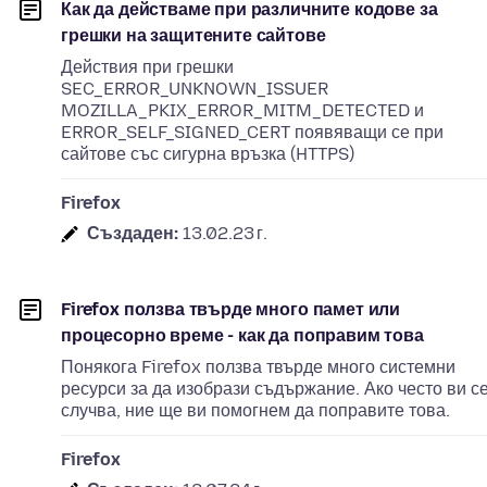
Как да действаме при различните кодове за
грешки на защитените сайтове
Действия при грешки
SEC_ERROR_UNKNOWN_ISSUER
MOZILLA_PKIX_ERROR_MITM_DETECTED и
ERROR_SELF_SIGNED_CERT появяващи се при
сайтове със сигурна връзка (HTTPS)
Firefox
Създаден:
13.02.23 г.
Firefox ползва твърде много памет или
процесорно време - как да поправим това
Понякога Firefox ползва твърде много системни
ресурси за да изобрази съдържание. Ако често ви с
случва, ние ще ви помогнем да поправите това.
Firefox