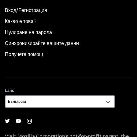
Вход/Регистрация
Какво е това?
Нулиране на парола
Синхронизирайте вашите данни
Получете помощ
Език
Език
Visit
Mozilla Corporation's
not-for-profit parent, the