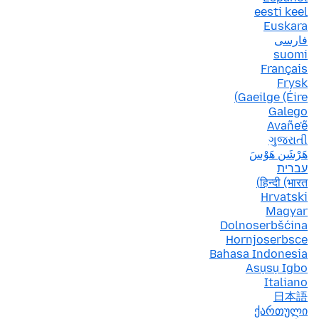
eesti keel
Euskara
فارسی
suomi
Français
Frysk
Gaeilge (Éire)
Galego
Avañe'ẽ
ગુજરાતી
هَرْشَن هَوْسَ
עברית
हिन्दी (भारत)
Hrvatski
Magyar
Dolnoserbšćina
Hornjoserbsce
Bahasa Indonesia
Asụsụ Igbo
Italiano
日本語
ქართული