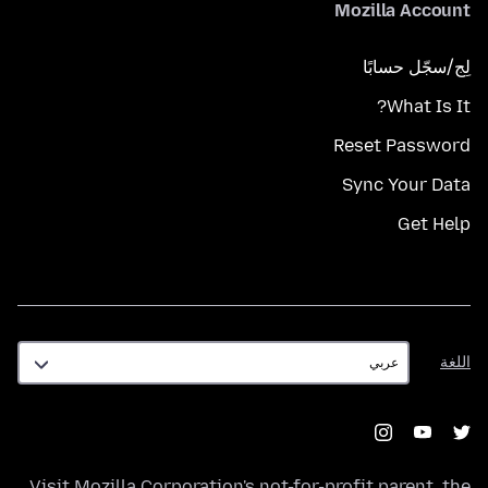
Mozilla Account
لِج/سجّل حسابًا
What Is It?
Reset Password
Sync Your Data
Get Help
اللغة
اللغة
Visit
Mozilla Corporation's
not-for-profit parent, the