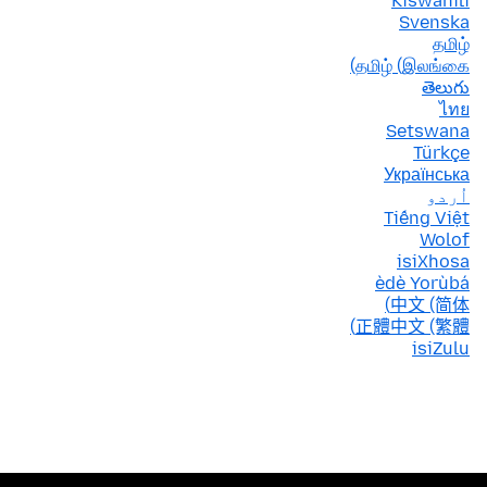
Kiswahili
Svenska
தமிழ்
தமிழ் (இலங்கை)
తెలుగు
ไทย
Setswana
Türkçe
Українська
اُردو
Tiếng Việt
Wolof
isiXhosa
èdè Yorùbá
中文 (简体)
正體中文 (繁體)
isiZulu