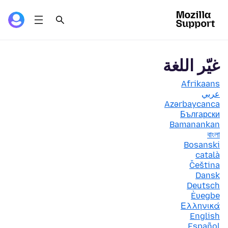
غيّر اللغة
Afrikaans
عربي
Azərbaycanca
Български
Bamanankan
বাংলা
Bosanski
català
Čeština
Dansk
Deutsch
Èʋegbe
Ελληνικά
English
Español