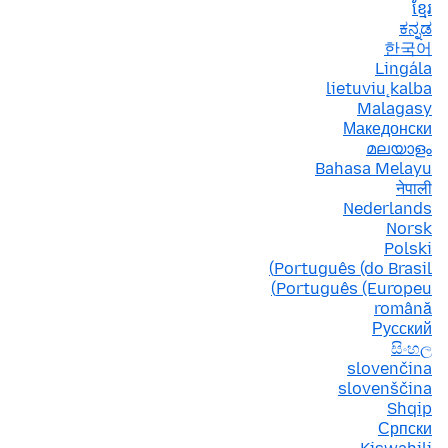
ខ្មែរ
ಕನ್ನಡ
한국어
Lingála
lietuvių kalba
Malagasy
Македонски
മലയാളം
Bahasa Melayu
नेपाली
Nederlands
Norsk
Polski
Português (do Brasil)
Português (Europeu)
română
Русский
සිංහල
slovenčina
slovenščina
Shqip
Српски