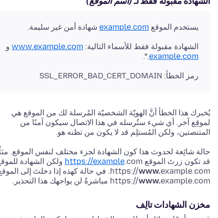
الشهادة مقبولة فقط لـ
(اسم الموقع)
يستخدم الموقع
example.com
شهادة أمن غير سليمة.
الشهادة مقبولة فقط للأسماء التالية:
www.example.com
و
.*.
example.com
رمز الخطأ: SSL_ERROR_BAD_CERT_DOMAIN
يُخبرك هذا الخطأ أنَّ الهويّة الشخصيّة المُرسلة لك من الموقع هي
لموقِع آخر. أي شيء ستُرسله في هذا الاتصال سيكون آمنًا من
المتنصتين، ولكن المُستلِم قد لا يكون من تظنه هو.
حالة شائِعة لحدوث هذا كون الشهادة لجزء مختلف لنفس الموقع. مثلً
قد تكون زرتَ الموقع
https://example
.com ولكن الشهادة للموق
www.
https://
example.com. في حالة كهذه إذا دخلتَ إلى الموقع
example.com مباشرةً لن يواجهك هذا التحذير.
www.
https://
مخزن الشهادات تالِف