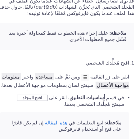
قد ترى أيضًا رسائِل أخطاء عن الشهادات عندما يكون الملف في
المُجلَّد الشخصي الذي يُخزِّن الشهادات (
cert9.db
) تالفًا. حاول حذف
هذا الملف عندما يكون فايرفوكس مُغلقًا لإعادة توليده:
ملاحظة:
عليك إجراء هذه الخطوات فقط كمحاولة أخيرة بعد
فَشَل جميع الخطوات الأخرى.
افتح مُجلَّدك الشخصي:
انقر على زر القائمة
ومن ثمَّ على
مساعدة
واختر
معلومات
مواجهة الأعطال
. سيفتح لسان بمعلومات مواجهة الأعطال بعدها.
في قسم
أساسيات التطبيق
، انقر على
.
افتح المجلد
سيفتح مُجلَّدك الشخصي
بعدها.
ملاحظة:
اتبع التعليمات في
هذه المقالة
إن لم تكن قادرًا
على فتح أو استخدام فايرفوكس.