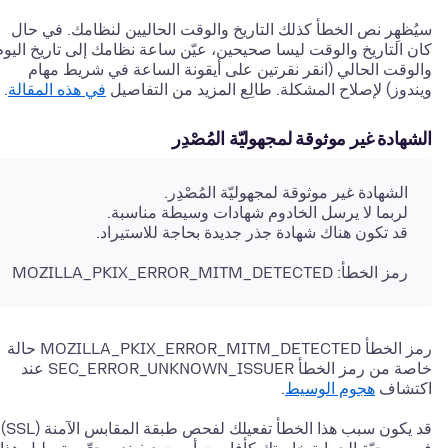
سيُظهِر نص الخطأ كذلك التاريخ والوقت الحاليين لنظامك. في حال
كان التاريخ والوقت ليسا صحيحين، عيّن ساعة نظامك إلى تاريخ اليوم
والوقت الحالي
(انقر نقرتين على أيقونة الساعة في شريط مهام
ويندوز)
لإصلاح المشكلة. طالِع المزيد من التفاصيل
في هذه المقالة
.
الشهادة غير موثوقة لمجهوليّة المُصْدِر
الشهادة غير موثوقة لمجهوليّة المُصْدِر.
لربما لا يرسل الخادوم شهادات وسيطة مناسبة.
قد تكون هناك شهادة جذر جديدة بحاجة للاستيراد.
رمز الخطأ: MOZILLA_PKIX_ERROR_MITM_DETECTED
رمز الخطأ MOZILLA_PKIX_ERROR_MITM_DETECTED حالة
خاصة من رمز الخطأ SEC_ERROR_UNKNOWN_ISSUER عند
اكتشاف
هجوم الوسيط
.
قد يكون سبب هذا الخطأ تفعيلك لفحص طبقة المقابس الآمنة (SSL)