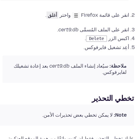
انقر على قائمة Firefox
واختر
أغلق
.
انقر على الملف المُسمَّى
cert9.db
.
اكبس الزر
.
Delete
أعِد تشغيل فايرفوكس.
ملاحظة:
سيُعاد إنشاء الملف
cert9.db
بعد إعادة تشغيلك
لفايرفوكس.
تخطي التحذير
Note:
لا يمكن تخطي بعض تحذيرات الأمن.
عليك تخطي التحذير فقط إن كنت واثقًا من هوية الموقع العنكبوتي