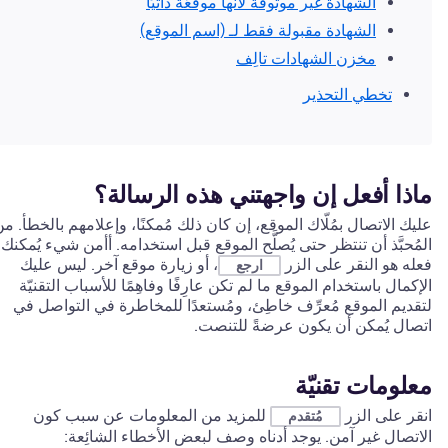
الشهادة غير موثوقة لأنها موقعّة ذاتيًا
الشهادة مقبولة فقط لـ (اسم الموقع)
مخزن الشهادات تالِف
تخطي التحذير
ماذا أفعل إن واجهتني هذه الرسالة؟
عليك الاتصال بمُلّاك الموقع، إن كان ذلك مُمكنًا، وإعلامهم بالخطأ. م
المُحبَّذ أن تنتظر حتى يُصلَّح الموقع قبل استخدامه. أأمن شيء يُمكنك
فعله هو النقر على الزر
، أو زيارة موقع آخر. ليس عليك
ارجع
الإكمال باستخدام الموقع ما لم تكن عارِفًا وفاهِمًا للأسباب التقنيّة
لتقديم الموقع مُعرِّف خاطِئ، ومُستعدًا للمخاطرة في التواصل في
اتصال يُمكن أن يكون عرضةً للتنصت.
معلومات تقنيّة
انقر على الزر
للمزيد من المعلومات عن سبب كون
مُتقدم
الاتصال غير آمن. يوجد أدناه وصف لبعض الأخطاء الشائِعة: