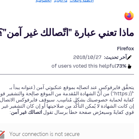
الأنظمة واللغات
ما الجديد
الخصوصيّة
ماذا تعني عبارة "اتّصالك غير آمن"؟
Firefox
آخر تحديث:
27‏/10‏/2018
of users voted this helpful
73%
يتحقَّق فايرفوكس عند اتصالِه بموقع عنكبوتي آمن (عنوانه يبدأ بـ
"//:https") من أنَّ الشهادة المُقدمة من الموقع صالِحة والتشفير ق
كفاية لحماية خصوصيتك بشكل مُناسِب. سيوقِف فايرفوكس الاتصال
إن كانت الشهادة لا يُمكن التأكُّد من صلاحيتها أو إن كان التشفير غير
قوي كفايةً وسيعرُض صفحة خطأ برسال تقول
اتصالك غير آمن
: