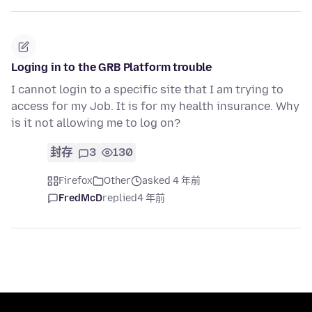
Loging in to the GRB Platform trouble
I cannot login to a specific site that I am trying to
access for my Job. It is for my health insurance. Why
is it not allowing me to log on?
封存
3
130
Firefox
Other
asked 4 年前
FredMcD
replied
4 年前