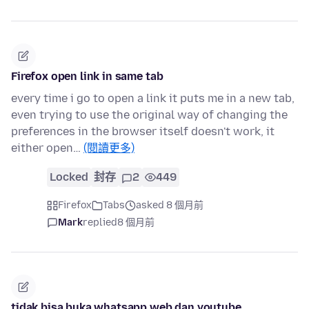
Firefox open link in same tab
every time i go to open a link it puts me in a new tab,
even trying to use the original way of changing the
preferences in the browser itself doesn't work, it
either open…
(閱讀更多)
Locked
封存
2
449
Firefox
Tabs
asked 8 個月前
Mark
replied
8 個月前
tidak bisa buka whatsapp web dan youtube