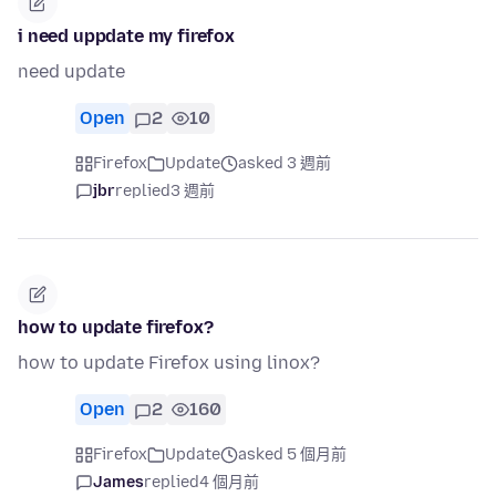
i need uppdate my firefox
need update
Open
2
10
Firefox
Update
asked 3 週前
jbr
replied
3 週前
how to update firefox?
how to update Firefox using linox?
Open
2
160
Firefox
Update
asked 5 個月前
James
replied
4 個月前