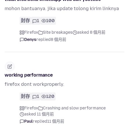
mohon bantuanya. jika update tolong kirim linknya
封存
1
100
Firefox
Site breakages
asked 8 個月前
Denys
replied
8 個月前
working performance
firefox dont workproperly.
封存
1
120
Firefox
Crashing and slow performance
asked 11 個月前
Paul
replied
11 個月前