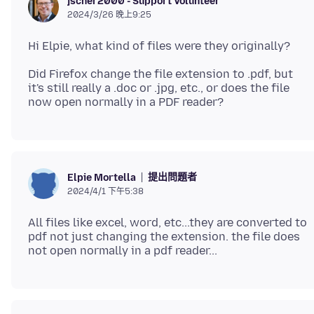
jscher2000 - Support Volunteer
2024/3/26 晚上9:25
Did Firefox change the file extension to .pdf, but
it's still really a .doc or .jpg, etc., or does the file
提出問題者
Elpie Mortella
2024/4/1 下午5:38
All files like excel, word, etc...they are converted to
pdf not just changing the extension. the file does