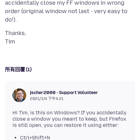
accidentally close my FF windows in wrong
order (original window not last - very easy to
Thanks,
所有回覆 (1)
jscher2000 - Support Volunteer
2021/3/4 下午4:21
Hi Tim, is this on Windows? If you accidentally
close a window you meant to keep, but Firefox
Ctrl+Shift+N