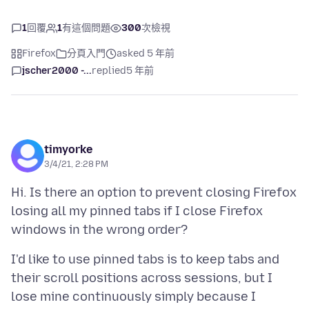
1
回覆
1
有這個問題
300
次檢視
Firefox
分頁入門
asked 5 年前
jscher2000 -...
replied
5 年前
timyorke
3/4/21, 2:28 PM
Hi. Is there an option to prevent closing Firefox
losing all my pinned tabs if I close Firefox
I'd like to use pinned tabs is to keep tabs and
their scroll positions across sessions, but I
lose mine continuously simply because I