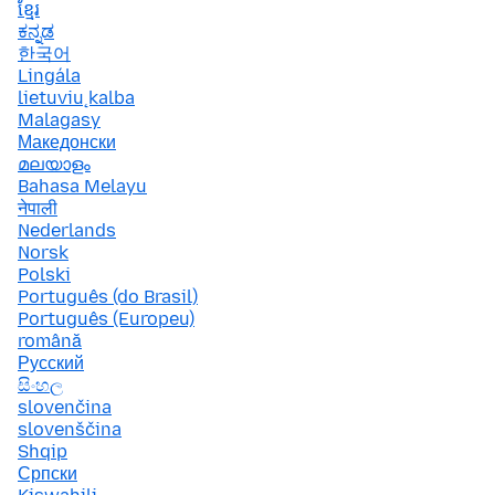
ខ្មែរ
ಕನ್ನಡ
한국어
Lingála
lietuvių kalba
Malagasy
Македонски
മലയാളം
Bahasa Melayu
नेपाली
Nederlands
Norsk
Polski
Português (do Brasil)
Português (Europeu)
română
Русский
සිංහල
slovenčina
slovenščina
Shqip
Српски