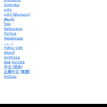
Kiswahili
Svenska
தமிழ்
தமிழ் (இலங்கை)
తెలుగు
ไทย
Setswana
Türkçe
Українська
اُردو
Tiếng Việt
Wolof
isiXhosa
èdè Yorùbá
中文 (简体)
正體中文 (繁體)
isiZulu