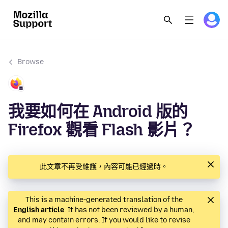
Browse
我要如何在 Android 版的
Firefox 觀看 Flash 影片？
此文章不再受維護，內容可能已經過時。
This is a machine-generated translation of the
English article
. It has not been reviewed by a human,
and may contain errors. If you would like to revise