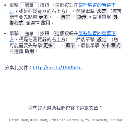
單擊
按鈕 （這個按鈕在
某些裝置的螢幕下
選單
方
，或是在瀏覽器的右上方） ，然後單擊
設定
（您可
能需要先點擊
更多
） 、
自訂
、
顯示
。最後單擊
外
掛程式
並選擇
啟用
。
單擊
按鈕 （這個按鈕在
某些裝置的螢幕下
選單
方
，或是在瀏覽器的右上方） ，然後單擊
設定
（您
可能需要先點擊
更多
） 、
顯示
，最後單擊
外掛程式
並選擇
啟用
。
分享此文件：
http://mzl.la/1BASkFu
這些好人幫助我們撰寫了這篇文章：
Peter Chen
,
Irvin Chen
,
Orin Chen
,
karst124
,
YWJamesLin
,
EricTsai