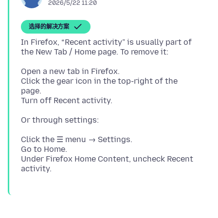
2026/5/22 11:20
选择的解决方案
In Firefox, “Recent activity” is usually part of
Open a new tab in Firefox.
Click the gear icon in the top-right of the
page.
Click the ☰ menu → Settings.
Go to Home.
Under Firefox Home Content, uncheck Recent