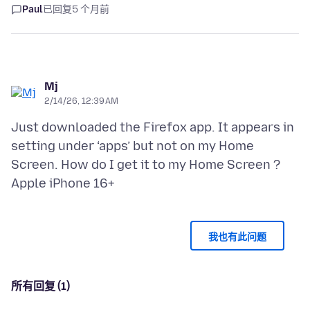
Paul
已回复
5 个月前
Mj
2/14/26, 12:39 AM
Just downloaded the Firefox app. It appears in
setting under ‘apps’ but not on my Home
Screen. How do I get it to my Home Screen ?
我也有此问题
所有回复 (1)