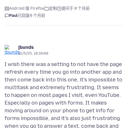
Android 版 Firefox
定制
提问于 8 个月前
Paul
已回复
8 个月前
jbunds
12/5/25, 10:10 AM
I wish there was a setting to not have the page
refresh every time you go into another app and
then come back into this one, it's impossible to
multitask and extremely frustrating. It seems
to happen on most pages I visit, even YouTube.
Especially on pages with forms. It makes
moving around on your phone to get info for
forms impossible, and it's also just frustrating
when you go to answer a text, come back and