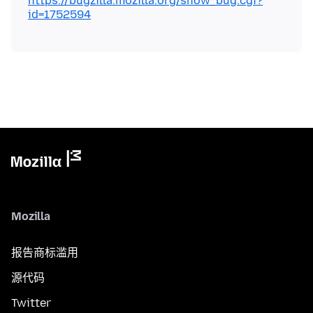
https://bugzilla.mozilla.org/show_bug.cgi?
id=1752594
Mozilla
报告商标滥用
源代码
Twitter