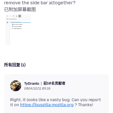
已附加屏幕截图
所有回复 (1)
前10名贡献者
TyDraniu
2024/12/11 03:16
Right, it looks like a nasty bug. Can you report
it on
https://bugzilla.mozilla.org