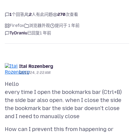
1
个回答
2
人有此问题
270
次查看
Firefox
浏览器外观
提问于 1 年前
TyDraniu
已回复
1 年前
Itai Rozenberg
12/11/24, 2:22 AM
Hello
every time I open the bookmarks bar (Ctrl+B)
the side bar also open. when I close the side
the bookmark bar the side bar doesn't close
How can I prevent this from happening or