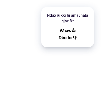
Ndax jukki bi amal nala
njariñ?
Waaw👍
Déedet👎