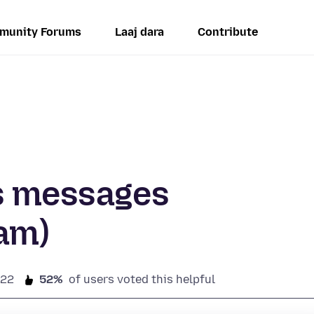
munity Forums
Laaj dara
Contribute
es messages
am)
022
52%
of users voted this helpful