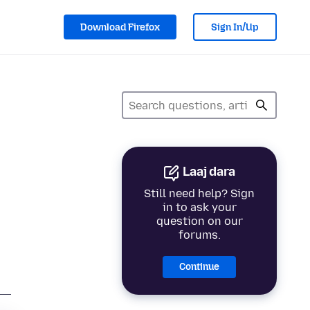
Download Firefox
Sign In/Up
Laaj dara
Still need help? Sign
in to ask your
question on our
forums.
Continue