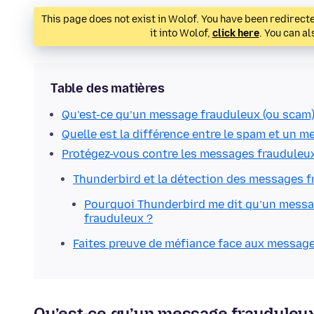
This page does not exist in Wolof. You have been redirected
it into Wolof,
click here
. You can a
Table des matières
Qu’est-ce qu’un message frauduleux (ou scam)
Quelle est la différence entre le spam et un 
Protégez-vous contre les messages frauduleu
Thunderbird et la détection des messages 
Pourquoi Thunderbird me dit qu’un messa
frauduleux ?
Faites preuve de méfiance face aux messag
Qu’est-ce qu’un message frauduleu