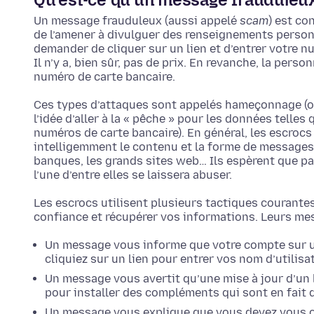
Un message frauduleux (aussi appelé
scam
) est co
de l’amener à divulguer des renseignements perso
demander de cliquer sur un lien et d’entrer votre nu
Il n’y a, bien sûr, pas de prix. En revanche, la per
numéro de carte bancaire.
Ces types d’attaques sont appelés hameçonnage (
l’idée d’aller à la « pêche » pour les données telle
numéros de carte bancaire). En général, les escroc
intelligemment le contenu et la forme de messages
banques, les grands sites web… Ils espèrent que pa
l’une d’entre elles se laissera abuser.
Les escrocs utilisent plusieurs tactiques courantes
confiance et récupérer vos informations. Leurs me
Un message vous informe que votre compte sur u
cliquiez sur un lien pour entrer vos nom d’utilisa
Un message vous avertit qu’une mise à jour d’un 
pour installer des compléments qui sont en fait d
Un message vous explique que vous devez vous c