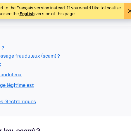
 to the Français version instead. If you would like to localize
lso see the
English
version of this page.
 ?
message frauduleux (scam) ?
x
frauduleux
ge légitime est
es électroniques
x (ou
scam
) ?