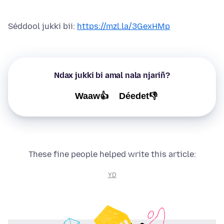
Séddool jukki bii:
https://mzl.la/3GexHMp
Ndax jukki bi amal nala njariñ?
Waaw👍
Déedet👎
These fine people helped write this article:
YD