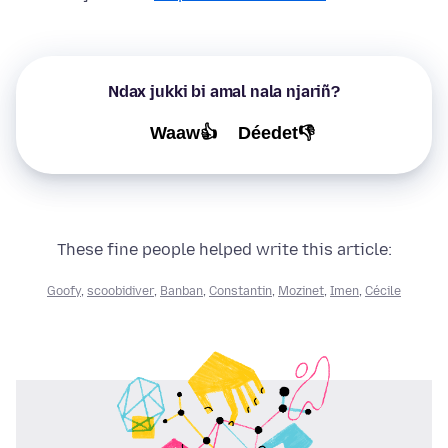
Ndax jukki bi amal nala njariñ?
Waaw👍
Déedet👎
These fine people helped write this article:
Goofy
,
scoobidiver
,
Banban
,
Constantin
,
Mozinet
,
Imen
,
Cécile