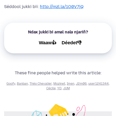
Séddool jukki bii:
http://mzl.la/1O0V7jQ
Ndax jukki bi amal nala njariñ?
Waaw👍
Déedet👎
These fine people helped write this article:
Goofy
,
Banban
,
Théo Chevalier
,
Mozinet
,
Imen
,
J2m06
,
user1241344
,
Cécile
,
YD
,
JUM