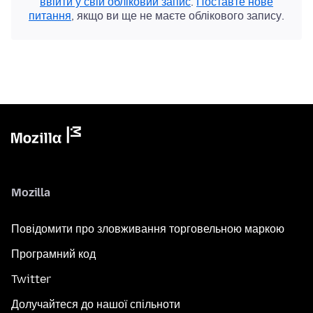
ввійти у свій обліковий запис
.
Поставте нове
питання
, якщо ви ще не маєте облікового запису.
Mozilla
Повідомити про зловживання торговельною маркою
Програмний код
Twitter
Долучайтеся до нашої спільноти