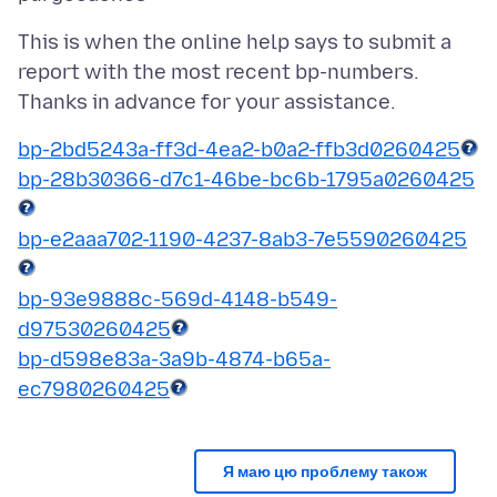
This is when the online help says to submit a
report with the most recent bp-numbers.
bp-2bd5243a-ff3d-4ea2-b0a2-ffb3d0260425
bp-28b30366-d7c1-46be-bc6b-1795a0260425
bp-e2aaa702-1190-4237-8ab3-7e5590260425
bp-93e9888c-569d-4148-b549-
d97530260425
bp-d598e83a-3a9b-4874-b65a-
ec7980260425
Я маю цю проблему також