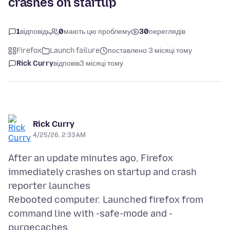
crashes on startup
1
відповідь
0
мають цю проблему
30
переглядів
Firefox
Launch failure
поставлено 3 місяці тому
Rick Curry
відповів
3 місяці тому
Rick Curry
4/25/26, 2:33 AM
After an update minutes ago, Firefox
immediately crashes on startup and crash
reporter launches
Rebooted computer. Launched firefox from
command line with -safe-mode and -