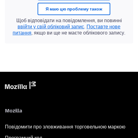
Я маю цю проблему також
Щоб відповідати на повідомлення, ви повинні
ввійти у свій обліковий запис
.
Поставте нове
питання
, якщо ви ще не маєте облікового запису.
Mozilla
Повідомити про зловживання торговельною маркою
Програмний код