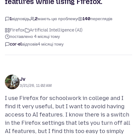
features while using Firefox.
1
відповідь
2
мають цю проблему
140
переглядів
Firefox
Artificial Intelligence (AI)
поставлено 4 місяці тому
cor-el
відповів
4 місяці тому
Jv
3/21/26, 11:02 AM
I use Firefox for schoolwork in college and I
find it very useful, but I want to avoid having
access to AI features. I know there is a switch
in the Firefox settings that lets you turn off all
AI features, but I find this too easy to simply