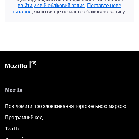
ввійти у свій обліковий запис
.
Поставте нове
питання
, якщо ви ще не маєте облікового запису.
Mozilla
Повідомити про зловживання торговельною маркою
Програмний код
Twitter