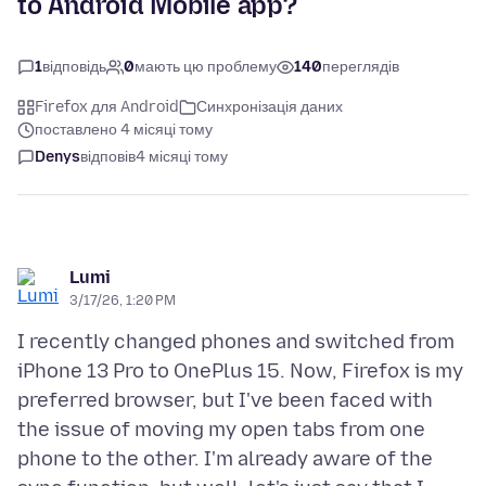
to Android Mobile app?
1
відповідь
0
мають цю проблему
140
переглядів
Firefox для Android
Синхронізація даних
поставлено 4 місяці тому
Denys
відповів
4 місяці тому
Lumi
3/17/26, 1:20 PM
I recently changed phones and switched from
iPhone 13 Pro to OnePlus 15. Now, Firefox is my
preferred browser, but I've been faced with
the issue of moving my open tabs from one
phone to the other. I'm already aware of the