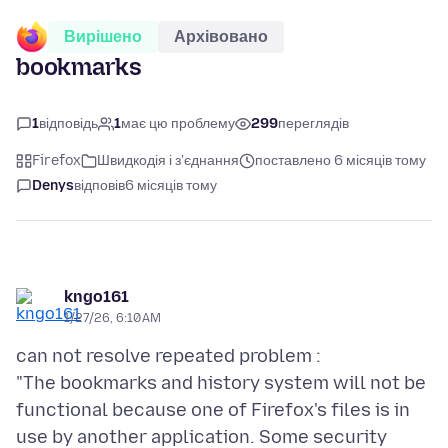
Вирішено
Архівовано
bookmarks
1
відповідь
1
має цю проблему
299
переглядів
Firefox
Швидкодія і з'єднання
поставлено 6 місяців тому
Denys
відповів
6 місяців тому
kngo161
1/27/26, 6:10 AM
can not resolve repeated problem :
"The bookmarks and history system will not be
functional because one of Firefox's files is in
use by another application. Some security