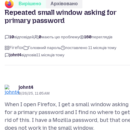
Вирішено
Архівовано
Repeated small window asking for
primary password
10
відповідей
0
мають цю проблему
160
переглядів
Firefox
Головний пароль
поставлено 11 місяців тому
johnt4
відповів
11 місяців тому
johnt4
8/26/25, 11:05 AM
When I open Firefox, I get a small window asking
for a primary password and I find no where to get
rid of this. I have a Mozilla password, but that on