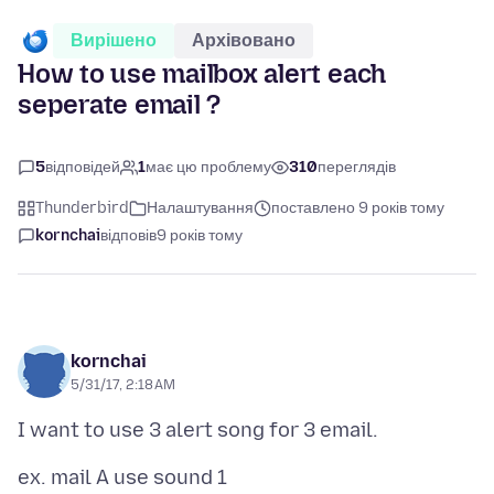
Вирішено
Архівовано
How to use mailbox alert each
seperate email ?
5
відповідей
1
має цю проблему
310
переглядів
Thunderbird
Налаштування
поставлено 9 років тому
kornchai
відповів
9 років тому
kornchai
5/31/17, 2:18 AM
ex. mail A use sound 1