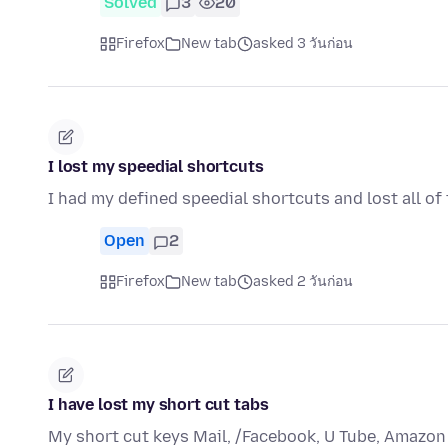
Solved
3
20
Firefox
New tab
asked 3 วันก่อน
I lost my speedial shortcuts
I had my defined speedial shortcuts and lost all of
Open
2
Firefox
New tab
asked 2 วันก่อน
I have lost my short cut tabs
My short cut keys Mail, /Facebook, U Tube, Amazon