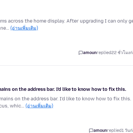
tems across the home display. After upgrading I can only g
a ne…
(อ่านเพิ่มเติม)
amoun
replied
22 ชั่วโมงก
ins on the address bar. I'd like to know how to fix this.
ains on the address bar. I'd like to know how to fix this.
ocus, whic…
(อ่านเพิ่มเติม)
amoun
replied
1 วันก