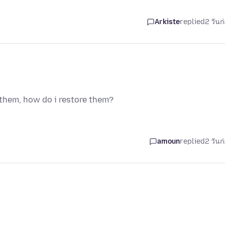
Arkiste
replied
2 วันก
 them, how do i restore them?
amoun
replied
2 วันก