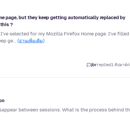
me page, but they keep getting automatically replaced by
this ?
I've selected for my Mozilla Firefox Home page. I've filled
keep ge…
(อ่านเพิ่มเติม)
jbr
replied
1 สัปดาห์ก
on
sappear between sessions. What is the process behind t