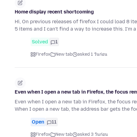
Home display recent shortcoming
Hi, On previous releases of firefox I could load 8 i
5 items and I can't find a way to increase this. I'm 
Solved
1
Firefox
New tab
asked 1 วันก่อน
Even when I open a new tab in Firefox, the focus rema
Even when I open a new tab in Firefox, the focus rem
When I open a new tab, the address bar gets the f
Open
11
Firefox
New tab
asked 3 วันก่อน