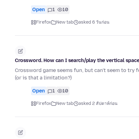
Open
1
10
Firefox
New tab
asked 6 วันก่อน
Crossword. How can I search/play the vertical space
Crossword game seems fun, but can't seem to try fo
(or is that a limitation?)
Open
1
10
Firefox
New tab
asked 2 สัปดาห์ก่อน