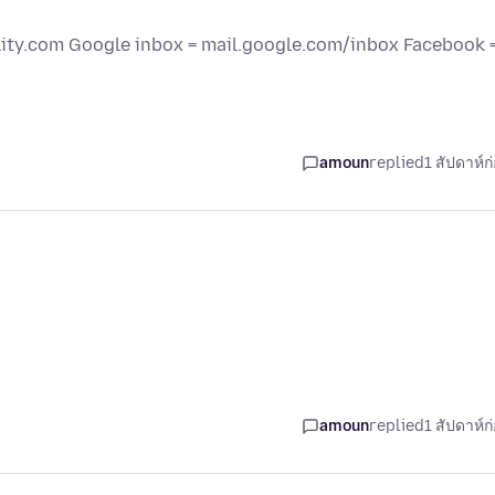
elity.com Google inbox = mail.google.com/inbox Facebook 
amoun
replied
1 สัปดาห์ก
amoun
replied
1 สัปดาห์ก