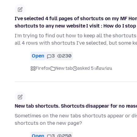
I've selected 4 full pages of shortcuts on my MF Ho
shortcuts to any new website I visit : How do I stop 
I'm trying to find out how to keep all the shortcuts 
all 4 rows with shortcuts I've selected, but some 
Open
3
230
Firefox
New tab
asked 5 เดือนก่อน
New tab shortcuts. Shortcuts disappear for no reas
Sometimes on the new tabs shortcuts appear or di
shortcuts on the new page?
Open
3
250