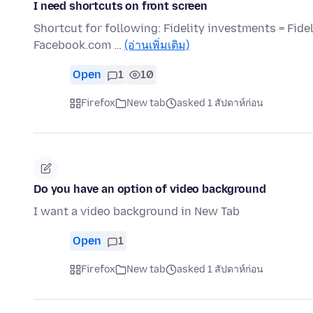
I need shortcuts on front screen
Shortcut for following: Fidelity investments = Fid
Facebook.com …
(อ่านเพิ่มเติม)
Open
1
10
Firefox
New tab
asked 1 สัปดาห์ก่อน
Do you have an option of video background
I want a video background in New Tab
Open
1
Firefox
New tab
asked 1 สัปดาห์ก่อน