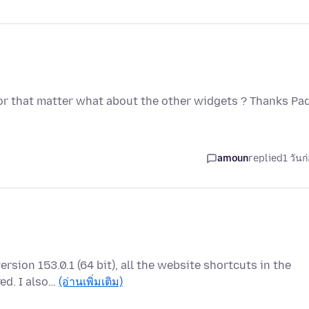
 For that matter what about the other widgets ? Thanks Pa
amoun
replied
1 วันก
ersion 153.0.1 (64 bit), all the website shortcuts in the
ed. I also…
(อ่านเพิ่มเติม)