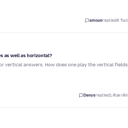
amoun
replied
6 วันก
s as well as horizontal?
r vertical answers. How does one play the vertical field
Denys
replied
1 สัปดาห์ก