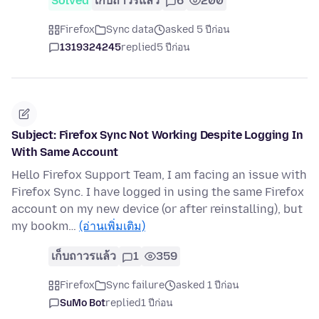
Solved
เก็บถาวรแล้ว
6
200
Firefox
Sync data
asked 5 ปีก่อน
1319324245
replied
5 ปีก่อน
Subject: Firefox Sync Not Working Despite Logging In
With Same Account
Hello Firefox Support Team, I am facing an issue with
Firefox Sync. I have logged in using the same Firefox
account on my new device (or after reinstalling), but
my bookm…
(อ่านเพิ่มเติม)
เก็บถาวรแล้ว
1
359
Firefox
Sync failure
asked 1 ปีก่อน
SuMo Bot
replied
1 ปีก่อน