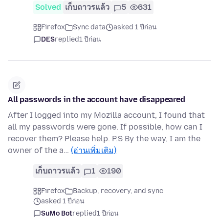
Solved
เก็บถาวรแล้ว
5
631
Firefox
Sync data
asked 1 ปีก่อน
DES
replied
1 ปีก่อน
All passwords in the account have disappeared
After I logged into my Mozilla account, I found that
all my passwords were gone. If possible, how can I
recover them? Please help. P.S By the way, I am the
owner of the a…
(อ่านเพิ่มเติม)
เก็บถาวรแล้ว
1
190
Firefox
Backup, recovery, and sync
asked 1 ปีก่อน
SuMo Bot
replied
1 ปีก่อน