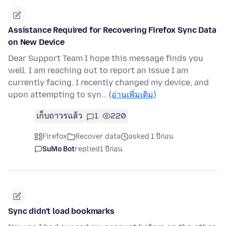
Assistance Required for Recovering Firefox Sync Data
on New Device
Dear Support Team I hope this message finds you
well. I am reaching out to report an issue I am
currently facing. I recently changed my device, and
upon attempting to syn…
(อ่านเพิ่มเติม)
เก็บถาวรแล้ว
1
220
Firefox
Recover data
asked 1 ปีก่อน
SuMo Bot
replied
1 ปีก่อน
Sync didn't load bookmarks