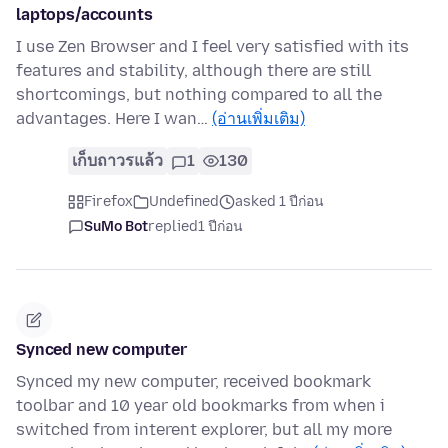
laptops/accounts
I use Zen Browser and I feel very satisfied with its
features and stability, although there are still
shortcomings, but nothing compared to all the
advantages. Here I wan…
(อ่านเพิ่มเติม)
เก็บถาวรแล้ว
1
130
Firefox
Undefined
asked 1 ปีก่อน
SuMo Bot
replied
1 ปีก่อน
Synced new computer
Synced my new computer, received bookmark
toolbar and 10 year old bookmarks from when i
switched from interent explorer, but all my more