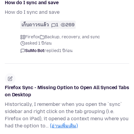
How do I sync and save
How do I sync and save
เก็บถาวรแล้ว
1
269
Firefox
Backup, recovery, and sync
asked 1 ปีก่อน
SuMo Bot
replied
1 ปีก่อน
Firefox Sync - Missing Option to Open All Synced Tabs
on Desktop
Historically, I remember when you open the `sync`
sidebar and right click on the tab grouping (i.e.
Firefox on iPad), it opened a context menu where you
had the option to…
(อ่านเพิ่มเติม)