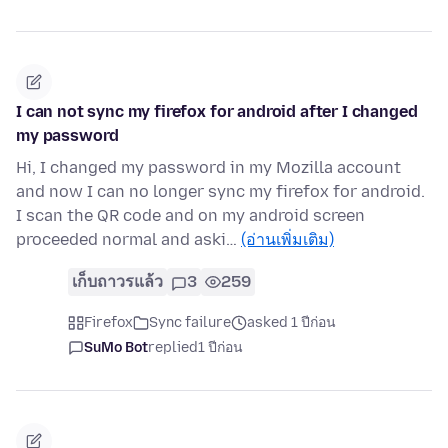
I can not sync my firefox for android after I changed
my password
Hi, I changed my password in my Mozilla account
and now I can no longer sync my firefox for android.
I scan the QR code and on my android screen
proceeded normal and aski…
(อ่านเพิ่มเติม)
เก็บถาวรแล้ว
3
259
Firefox
Sync failure
asked 1 ปีก่อน
SuMo Bot
replied
1 ปีก่อน