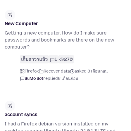
New Computer
Getting a new computer. How do I make sure
passwords and bookmarks are there on the new
computer?
เก็บถาวรแล้ว
1
270
Firefox
Recover data
asked 8 เดือนก่อน
SuMo Bot
replied
8 เดือนก่อน
account syncs
I had a Firefox debian version installed on my
desktop running Ubuntu Ubuntu 24.04.3 LTS and