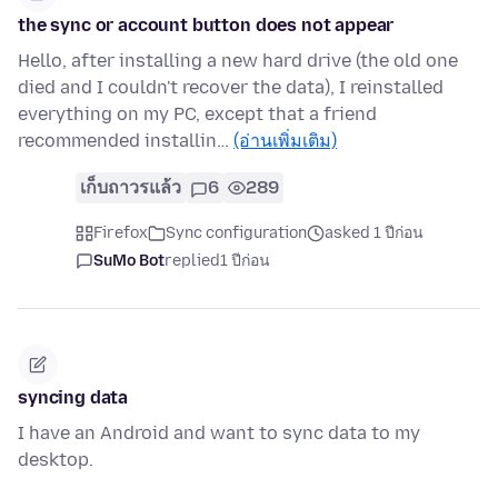
the sync or account button does not appear
Hello, after installing a new hard drive (the old one
died and I couldn't recover the data), I reinstalled
everything on my PC, except that a friend
recommended installin…
(อ่านเพิ่มเติม)
เก็บถาวรแล้ว
6
289
Firefox
Sync configuration
asked 1 ปีก่อน
SuMo Bot
replied
1 ปีก่อน
syncing data
I have an Android and want to sync data to my
desktop.