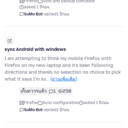
Firefox
Sync and backup confusion
asked 1 ปีก่อน
SuMo Bot
replied
1 ปีก่อน
sync Android with windows
I am attempting to think my mobile Firefox with
Firefox on my new laptop and it's been following
directions and there's no selection no choice to pick
what it says I'm su…
(อ่านเพิ่มเติม)
เก็บถาวรแล้ว
1
250
Firefox
Sync configuration
asked 1 ปีก่อน
SuMo Bot
replied
1 ปีก่อน