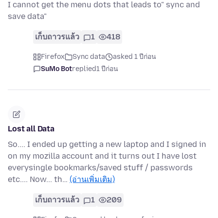
I cannot get the menu dots that leads to" sync and
save data"
เก็บถาวรแล้ว
1
418
Firefox
Sync data
asked 1 ปีก่อน
SuMo Bot
replied
1 ปีก่อน
Lost all Data
So.... I ended up getting a new laptop and I signed in
on my mozilla account and it turns out I have lost
everysingle bookmarks/saved stuff / passwords
etc.... Now... th…
(อ่านเพิ่มเติม)
เก็บถาวรแล้ว
1
209