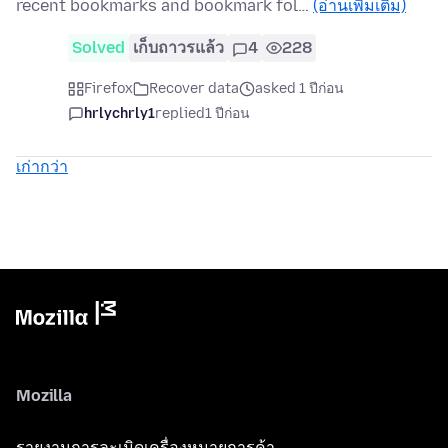
recent bookmarks and bookmark fol…
(อ่านเพิ่มเติม)
Solved
เก็บถาวรแล้ว
4
228
Firefox
Recover data
asked 1 ปีก่อน
hrlychrly1
replied
1 ปีก่อน
เก่ากว่า
Mozilla
รายงานการละเมิดเครื่องหมายการค้า