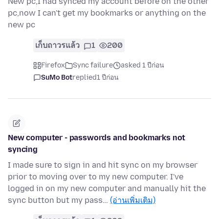
New pc,I had synced my account before on the other
pc,now I can't get my bookmarks or anything on the
new pc
เก็บถาวรแล้ว
1
200
Firefox
Sync failure
asked 1 ปีก่อน
SuMo Bot
replied
1 ปีก่อน
New computer - passwords and bookmarks not
syncing
I made sure to sign in and hit sync on my browser
prior to moving over to my new computer. I've
logged in on my new computer and manually hit the
sync button but my pass…
(อ่านเพิ่มเติม)