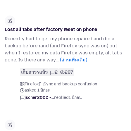
Lost all tabs after factory reset on phone
Recently had to get my phone repaired and did a
backup beforehand (and Firefox sync was on) but
when I restored my data Firefox was empty, all tabs
gone. Is there any way…
(อ่านเพิ่มเติม)
เก็บถาวรแล้ว
2
287
Firefox
Sync and backup confusion
asked 1 ปีก่อน
jscher2000 -...
replied
1 ปีก่อน