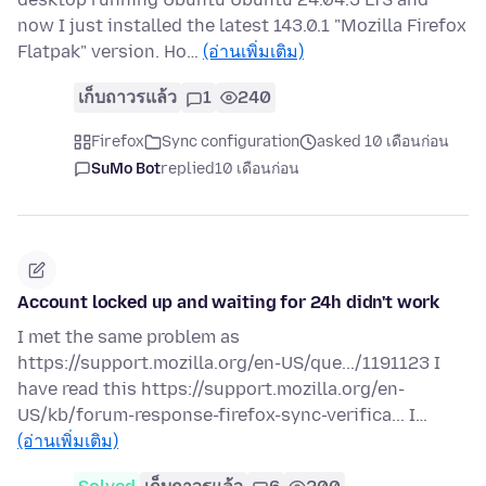
now I just installed the latest 143.0.1 "Mozilla Firefox
Flatpak" version. Ho…
(อ่านเพิ่มเติม)
เก็บถาวรแล้ว
1
240
Firefox
Sync configuration
asked 10 เดือนก่อน
SuMo Bot
replied
10 เดือนก่อน
Account locked up and waiting for 24h didn't work
I met the same problem as
https://support.mozilla.org/en-US/que.../1191123 I
have read this https://support.mozilla.org/en-
US/kb/forum-response-firefox-sync-verifica... I…
(อ่านเพิ่มเติม)