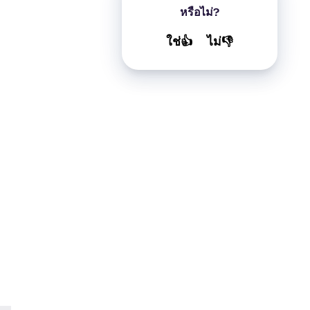
หรือไม่?
ใช่👍
ไม่👎