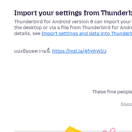
Import your settings from Thunderb
Thunderbird for Android version 8 can import your
the desktop or via a file from Thunderbird for Andro
details, see
Import settings and data into Thunderb
แบ่งปันบทความนี้:
https://mzl.la/4fmhW1U
These fine people
Roland