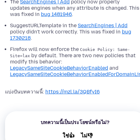
The
SearchEngines | Add
policy now properly
updates engines when any attribute is changed. This
was fixed in
bug 1481946
.
SuggestURLTemplate in the
SearchEngines | Add
policy didn't work correctly. This was fixed in
bug
1730218
.
Firefox will now enforce the
Cookie Policy: Same-
by default. There are two new policies that
Site=lax
modify this behavior:
LegacySameSiteCookieBehaviorEnabled
and
LegacySameSiteCookieBehaviorEnabledForDomainLi
แบ่งปันบทความนี้:
https://mzl.la/3QBfyI6
บทความนี้เป็นประโยชน์หรือไม่?
ใช่👍
ไม่👎