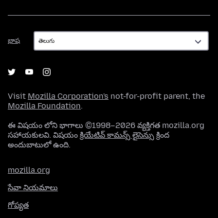
భాష
భాష
Visit
Mozilla Corporation's
not-for-profit parent, the
Mozilla Foundation
.
ఈ విషయం లోని భాగాలు ©1998–2026 వ్యక్తిగత mozilla.org
సహాయకులవి. విషయం
క్రియేటివ్ కామన్స్ లైసెన్సు
క్రింద
అందుబాటులో ఉంది.
mozilla.org
సేవా నియమాలు
గోప్యత