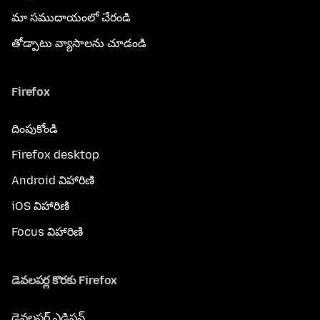
మా సముదాయంలో చేరండి
తోడ్పాటు వ్యాసాలను చూడండి
Firefox
దింపుకోండి
Firefox desktop
Android విహారిణి
iOS విహారిణి
Focus విహారిణి
డెవలపర్ల కొరకు Firefox
డెవలపర్ ఎడిషన్