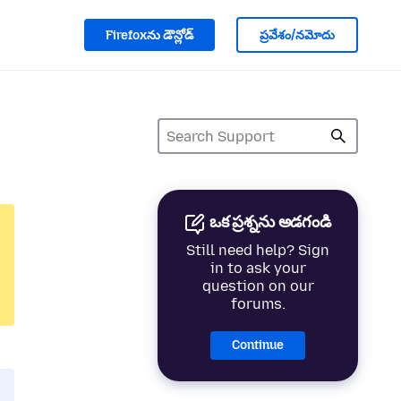
Firefoxను డౌన్లోడ్
ప్రవేశం/నమోదు
ఒక ప్రశ్నను అడగండి
Still need help? Sign
in to ask your
question on our
forums.
Continue