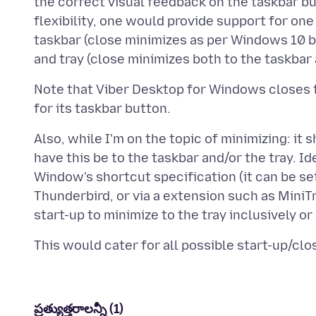
the correct visual feedback on the taskbar but
flexibility, one would provide support for one
taskbar (close minimizes as per Windows 10 beh
Note that Viber Desktop for Windows closes t
Also, while I'm on the topic of minimizing: it 
have this be to the taskbar and/or the tray. I
Window's shortcut specification (it can be se
Thunderbird, or via a extension such as MiniT
ప్రత్యుత్తరాలన్నీ (1)