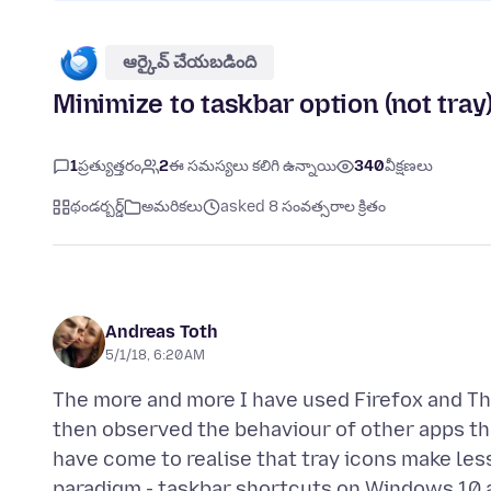
ఆర్కైవ్ చేయబడింది
Minimize to taskbar option (not tra
1
ప్రత్యుత్తరం
2
ఈ సమస్యలు కలిగి ఉన్నాయి
340
వీక్షణలు
థండర్బర్డ్
అమరికలు
asked 8 సంవత్సరాల క్రితం
Andreas Toth
5/1/18, 6:20 AM
The more and more I have used Firefox and T
then observed the behaviour of other apps tha
have come to realise that tray icons make le
paradigm - taskbar shortcuts on Windows 10 a