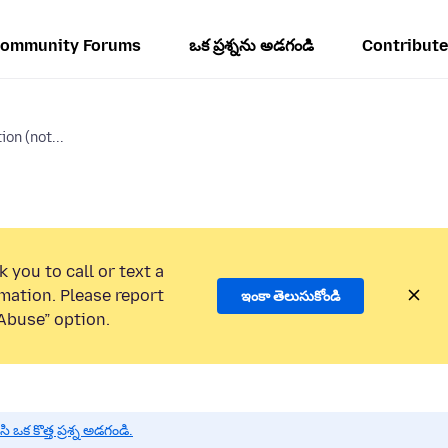
ommunity Forums
ఒక ప్రశ్నను అడగండి
Contribute
on (not...
 you to call or text a
mation. Please report
ఇంకా తెలుసుకోండి
Abuse” option.
 కొత్త ప్రశ్న అడగండి.