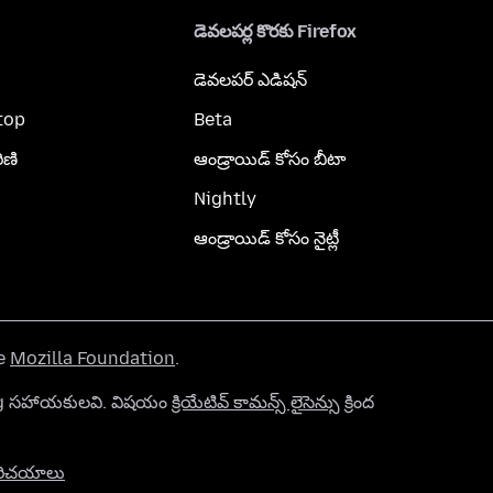
డెవలపర్ల కొరకు Firefox
డెవలపర్ ఎడిషన్
top
Beta
ిణి
ఆండ్రాయిడ్ కోసం బీటా
Nightly
ఆండ్రాయిడ్ కోసం నైట్లీ
he
Mozilla Foundation
.
org సహాయకులవి. విషయం
క్రియేటివ్ కామన్స్ లైసెన్సు
క్రింద
రిచయాలు