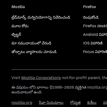
Mozilla
Firefox
ట్రేడ్‌మార్క్ దుర్వినియోగాన్ని నివేదించండి
దింపుకోండి
మూల కోడు
Firefox desk
ట్విట్టర్
Android విహార
మా సముదాయంలో చేరండి
iOS విహారిణి
తోడ్పాటు వ్యాసాలను చూడండి
Focus విహారిణి
Visit
Mozilla Corporation's
not-for-profit parent, t
ఈ విషయం లోని భాగాలు ©1998–2026 వ్యక్తిగత mozilla.
అందుబాటులో ఉంది.
mozilla.org
సేవా నియమాలు
గోప్యత
కుకీలు
ప