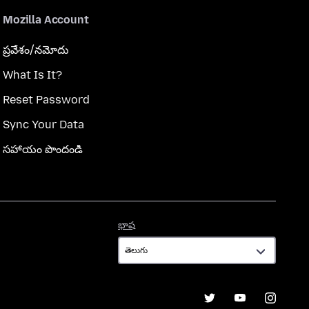
Mozilla Account
ప్రవేశం/నమోదు
What Is It?
Reset Password
Sync Your Data
సహాయం పొందండి
భాష
భాష