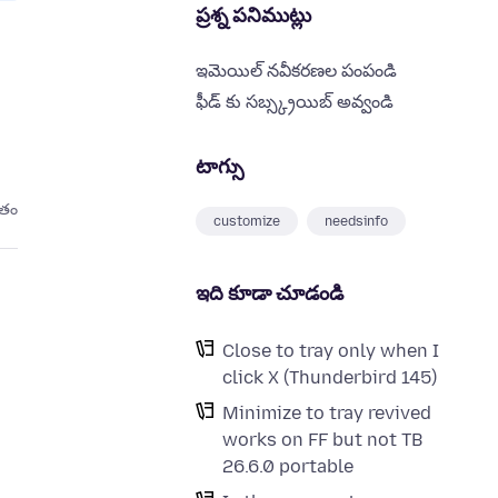
ప్రశ్న పనిముట్లు
ఇమెయిల్ నవీకరణల పంపండి
ఫీడ్ కు సబ్స్క్రయిబ్ అవ్వండి
టాగ్సు
ితం
customize
needsinfo
ఇది కూడా చూడండి
Close to tray only when I
click X (Thunderbird 145)
Minimize to tray revived
works on FF but not TB
26.6.0 portable