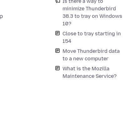
Is there a way to
minimize Thunderbird
pp
38.3 to tray on Windows
10?
Close to tray starting in
154
Move Thunderbird data
to a new computer
What is the Mozilla
Maintenance Service?