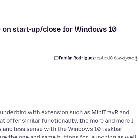
y) on start-up/close for Windows 10
Fabián Rodríguez
replied
8 సంవత్సరాల క్ర
hunderbird with extension such as MiniTrayR and
t offer similar functionality, the more and more I
ss and less sense with the Windows 10 taskbar
re the one and same buttons for launching as well