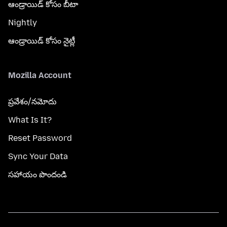
ఆండ్రాయిడ్ కోసం బీటా
Nightly
ఆండ్రాయిడ్ కోసం నైట్లీ
Mozilla Account
ప్రవేశం/నమోదు
What Is It?
Reset Password
Sync Your Data
సహాయం పొందండి