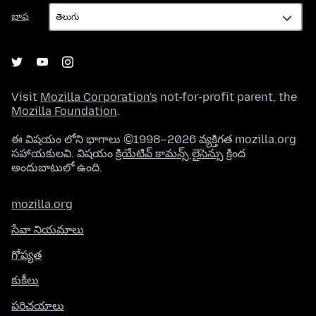
భాష
భాష
Visit
Mozilla Corporation's
not-for-profit parent, the
Mozilla Foundation
.
ఈ విషయం లోని భాగాలు ©1998–2026 వ్యక్తిగత mozilla.org
సహాయకులవి. విషయం
క్రియేటివ్ కామన్స్ లైసెన్సు
క్రింద
అందుబాటులో ఉంది.
mozilla.org
సేవా నియమాలు
గోప్యత
కుకీలు
పరిచయాలు