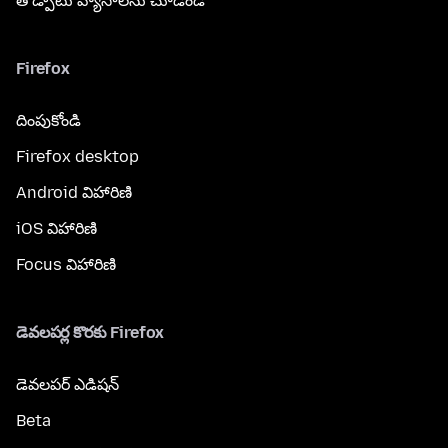
తోడ్పాటు వ్యాసాలను చూడండి
Firefox
దింపుకోండి
Firefox desktop
Android విహారిణి
iOS విహారిణి
Focus విహారిణి
డెవలపర్ల కొరకు Firefox
డెవలపర్ ఎడిషన్
Beta