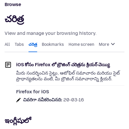
Browse
చరిత్ర
View and manage your browsing history.
All
Tabs
చరిత్ర
Bookmarks
Home screen
More
iOS కోసం Firefox లో బ్రౌజింగ్ చరిత్రను క్రియర్ చెయ్యి
మీరు సందర్శించిన సైట్లు, ఆటోఫిల్ సమాచారం మరియు సైట్
ప్రాధాన్యతలను వంటి, మీ బ్రౌజింగ్ సమాచారాన్ని క్లియర్.
Firefox for iOS
చివరిగా నవీకరించినది:
20-03-16
ఇంగ్లీషులో