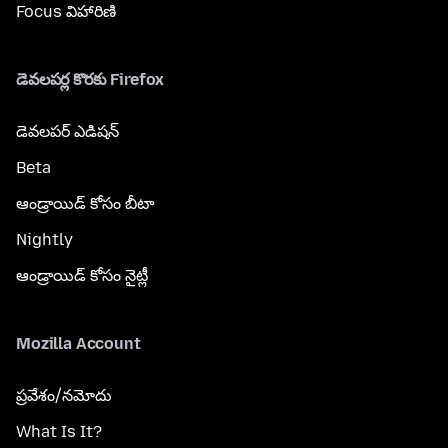
Focus విహారిణి
డెవలపర్ల కొరకు Firefox
డెవలపర్ ఎడిషన్
Beta
ఆండ్రాయిడ్ కోసం బీటా
Nightly
ఆండ్రాయిడ్ కోసం నైట్లీ
Mozilla Account
ప్రవేశం/నమోదు
What Is It?