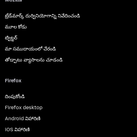
ట్రేడ్‌మార్క్ దుర్వినియోగాన్ని నివేదించండి
మూల కోడు
ట్విట్టర్
మా సముదాయంలో చేరండి
తోడ్పాటు వ్యాసాలను చూడండి
Firefox
దింపుకోండి
Firefox desktop
Android విహారిణి
iOS విహారిణి