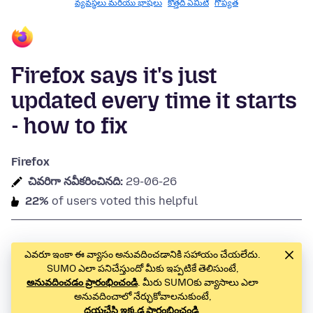
వ్యవస్థలు మరియు భాషలు
కొత్తది ఏమిటి
గోప్యత
Firefox says it's just
updated every time it starts
- how to fix
Firefox
చివరిగా నవీకరించినది:
29-06-26
22%
of users voted this helpful
ఎవరూ ఇంకా ఈ వ్యాసం అనువదించడానికి సహాయం చేయలేదు.
SUMO ఎలా పనిచేస్తుందో మీకు ఇప్పటికే తెలిసుంటే,
అనువదించడం ప్రారంభించండి
. మీరు SUMOకు వ్యాసాలు ఎలా
అనువదించాలో నేర్ఛుకోవాలనుకుంటే,
దయచేసి ఇక్కడ ప్రారంభించండి
.