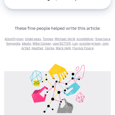
These fine people helped write this article:
AliceWyman
,
Underpass
,
Tonnes
,
Michael Verdi
,
scoobidiver
,
Swarnava
Sengupta
,
ideato
,
Mike Cooper
,
user917725
,
Lan
,
scootergrisen
,
Joni
,
Artist
,
Heather
,
Cécile
,
Mark Heijl
,
Flavius Floare