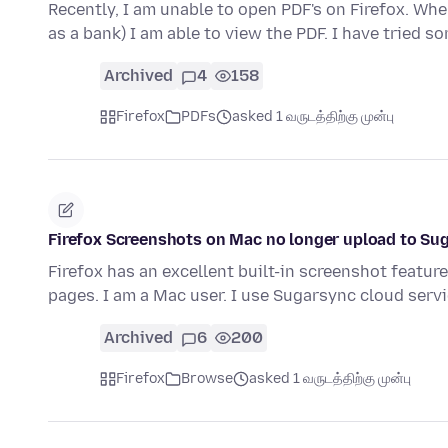
Recently, I am unable to open PDF's on Firefox. Wh
as a bank) I am able to view the PDF. I have tried s
Archived
4
158
Firefox
PDFs
asked 1 வருடத்திற்கு முன்பு
Firefox Screenshots on Mac no longer upload to Su
Firefox has an excellent built-in screenshot featur
pages. I am a Mac user. I use Sugarsync cloud serv
Archived
6
200
Firefox
Browse
asked 1 வருடத்திற்கு முன்பு