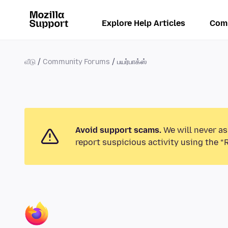
Explore Help Articles
Com
வீடு
Community Forums
பயர்பாக்ஸ்
Avoid support scams.
We will never as
report suspicious activity using the “