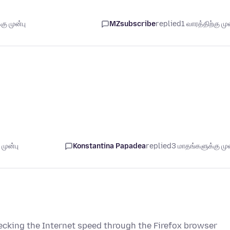
ு முன்பு
MZsubscribe
replied
1 வாரத்திற்கு முன
முன்பு
Konstantina Papadea
replied
3 மாதங்களுக்கு முன
cking the Internet speed through the Firefox browser