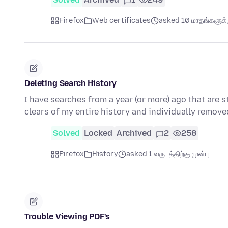
Firefox
Web certificates
asked 10 மாதங்களுக்க
Deleting Search History
I have searches from a year (or more) ago that are 
clears of my entire history and individually remov
Solved
Locked
Archived
2
258
Firefox
History
asked 1 வருடத்திற்கு முன்பு
Trouble Viewing PDF's