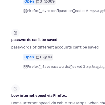
Open
3
369
Firefox
Sync configuration
asked 5 மாதங்களுக்க
passwords can't be saved
passwords of different accounts can't be saved
Open
1
70
Firefox
Save passwords
asked 3 மாதங்களுக்கு 
Low internet speed via Firefox.
Home Internet speed via cable 500 Mbps. When che