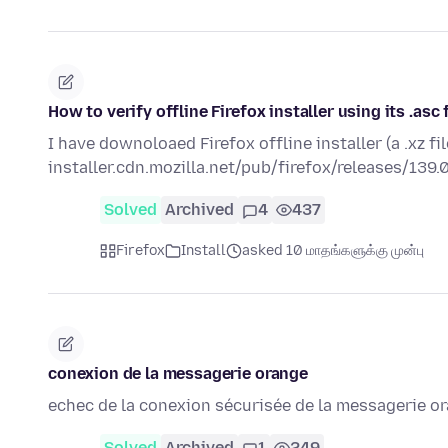
How to verify offline Firefox installer using its .asc f
I have downoloaed Firefox offline installer (a .xz fi
installer.cdn.mozilla.net/pub/firefox/releases/139
Solved
Archived
4
437
Firefox
Install
asked 10 மாதங்களுக்கு முன்பு
conexion de la messagerie orange
echec de la conexion sécurisée de la messagerie o
Solved
Archived
1
249