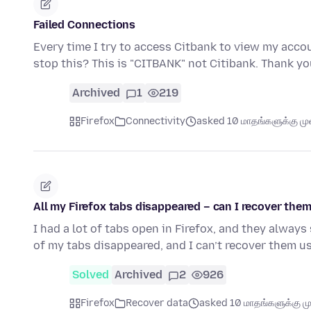
Failed Connections
Every time I try to access Citbank to view my accou
stop this? This is "CITBANK" not Citibank. Thank y
Archived
1
219
Firefox
Connectivity
asked 10 மாதங்களுக்கு முன
All my Firefox tabs disappeared – can I recover the
I had a lot of tabs open in Firefox, and they always
of my tabs disappeared, and I can’t recover them u
Solved
Archived
2
926
Firefox
Recover data
asked 10 மாதங்களுக்கு மு