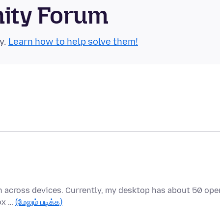
nity Forum
y.
Learn how to help solve them!
pen across devices. Currently, my desktop has about 50 ope
fox …
(மேலும் படிக்க)